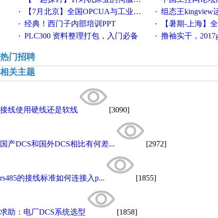
【7月北京】全国OPCUA与工业互联技术培训班通知！
组态王kingvi
·
·
经典！西门子内部培训PPT
【暑期-上海】全国工业4.
·
·
PLC300 资料整理打包，入门必备
撸袖实干，2017gongkong
·
·
热门招聘
相关主题
接线使用硬线还是软线
[3090]
国产DCS和国外DCS相比有何差...
[2972]
rs485的接线标准如何连接入p...
[1855]
求助：电厂DCS系统选型
[1858]