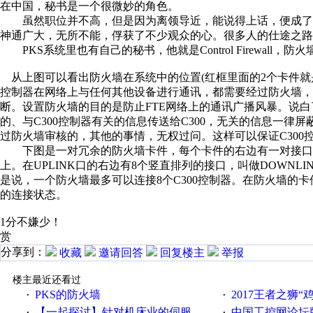
在中国，秘书是一个很微妙的角色。
虽然职位并不高，但是因为离领导近，能说得上话，便成了人
神通广大，无所不能，俘获了不少观众的心。很多人的仕途之路
PKS系统里也有自己的秘书，他就是Control Firewall，防火
从上图可以看出防火墙在系统中的位置(红框里面的2个卡件就是防
控制器在网络上与任何其他设备进行通讯，都需要经过防火墙，
断。设置防火墙的目的是防止FTE网络上的通讯广播风暴。说
的、与C300控制器有关的信息传送给C300，无关的信息一律屏
过防火墙审核的，其他的事情，无权过问。这样可以保证C300
下图是一对冗余的防火墙卡件，每个卡件的右边有一对接口，叫
上。在UPLINK口的右边有8个竖直排列的接口，叫做DOWNL
是说，一个防火墙最多可以连接8个C300控制器。在防火墙的卡
的连接状态。
1分不嫌少！
赏
分享到：
收藏
邀请回答
回复楼主
举报
楼主最近还看过
PKS的防火墙
2017王者之狮“鸡”情签到
·
·
【一起探讨】针对机床业的伺服系统发展，您的期望是什么？
中国工控网论坛版块
·
·