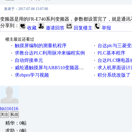
发表于：2017-07-06 15:07:00
变频器是用的FR-E740系列变频器，参数都设置完了，就是
分享到：
收藏
邀请回答
回复楼主
举报
楼主最近还看过
触摸屏编制的测量机程序
台达plc与三菱
·
·
求教台达PLC利用脉冲来编程实例
PLC基本程序
·
·
自动焊接单元
台达PLC继电
·
·
威纶通触摸屏与ABB510变频器通讯
求人机界面设计
·
·
求ebpro学习视频
积分系统改版了，重说工
·
·
hh116116
关注
私信
精华：0帖
求助：0帖