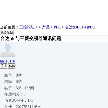
当前位置：
工控论坛
> >
产品
>
PLC
>
台达(DELTA)PLC
我要发帖
台达plc与三菱变频器通讯问题
hh116116
关注
私信
精华：0帖
求助：0帖
帖子：5帖 | 133回
年度积分：0
历史总积分：175
注册：2017年6月16日