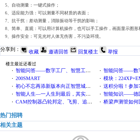
5、自动测量：一键式操作；
6、适应能力强：可以测量不同材质的表面；
7、抗干扰：差动测量，消除振动等干扰的影响；
8、简单、直观：可以用计算机操作，也可以手工操作，画面显示图形
9、操作安全：可见光对人体无伤害，不污染环境。
分享到：
收藏
邀请回答
回复楼主
举报
楼主最近还看过
智能问答——数字工厂、智慧工厂和智能制造三者的区别是什么？
智能问答——数字化工厂与传
·
·
200SMART
模块：224XP+EM223+EM231+EM2
·
·
初心不忘再添新版本向正智慧城市云展厅3.0版亮相
送积分啦！参加7月6日
·
·
智能人生—一人生到最后，其实拼的都是人品
智能知识——德国工业崛起过
·
·
CAM控制器凸轮邦定、飞剪、追剪等C功能块
桥梁声测管如何固定
·
·
热门招聘
相关主题