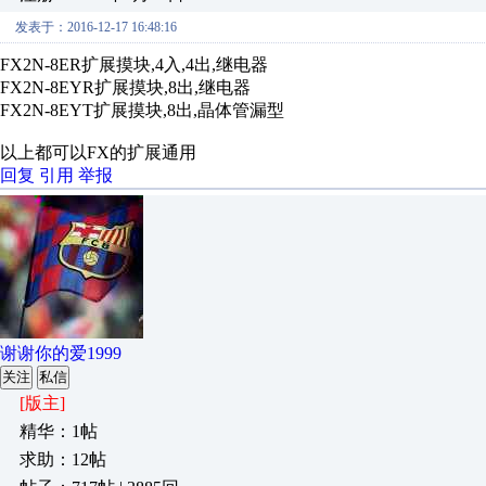
发表于：2016-12-17 16:48:16
FX2N-8ER扩展摸块,4入,4出,继电器
FX2N-8EYR扩展摸块,8出,继电器
FX2N-8EYT扩展摸块,8出,晶体管漏型
以上都可以FX的扩展通用
回复
引用
举报
谢谢你的爱1999
关注
私信
[版主]
精华：1帖
求助：12帖