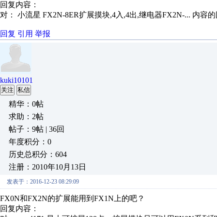
回复内容：
对： 小流星
FX2N-8ER扩展摸块,4入,4出,继电器FX2N-...
内容的
回复
引用
举报
kuki10101
关注
私信
精华：0帖
求助：2帖
帖子：9帖 | 36回
年度积分：0
历史总积分：604
注册：2010年10月13日
发表于：2016-12-23 08:29:09
FX0N和FX2N的扩展能用到FX1N上的吧？
回复内容：