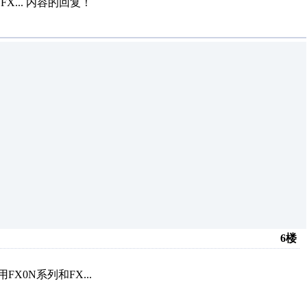
...
内容的回复！
6楼
FX0N系列和FX...