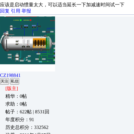
应该是启动惯量太大，可以适当延长一下加减速时间试一下
回复
引用
举报
CZ198841
关注
私信
[版主]
精华：0帖
求助：0帖
帖子：622帖 | 8531回
年度积分：91
历史总积分：332562