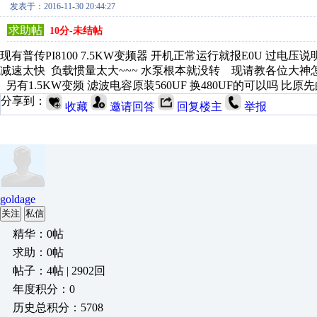
发表于：2016-11-30 20:44:27
求助帖
10分-未结帖
现有普传PI8100 7.5KW变频器 开机正常运行就报E0U 过
减速太快 负载惯量太大~~~ 水泵根本就没转 现请教各位大神
另有1.5KW变频 滤波电容原装560UF 换480UF的可以吗 
分享到：
收藏
邀请回答
回复楼主
举报
goldage
关注
私信
精华：0帖
求助：0帖
帖子：4帖 | 2902回
年度积分：0
历史总积分：5708