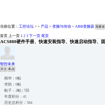
当前位置：
工控论坛
> >
产品
>
变频与传动
>
ABB变频器
我要发
首页
上一页
1
2
3
下一页
尾页
ACS880硬件手册、快速安装指导、快速启动指导、
智控未来
关注
私信
精华：0帖
求助：0帖
帖子：2帖 | 7回
年度积分：41
历史总积分：584