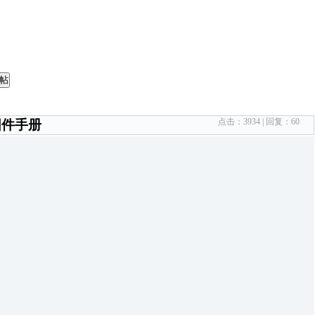
帖
点击：
3934
| 回复：
60
固件手册