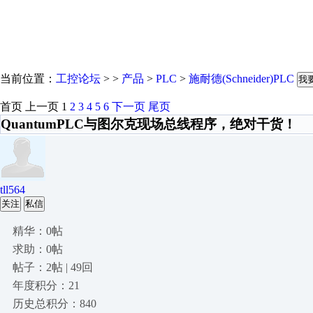
当前位置：
工控论坛
> >
产品
>
PLC
>
施耐德(Schneider)PLC
我
首页
上一页
1
2
3
4
5
6
下一页
尾页
QuantumPLC与图尔克现场总线程序，绝对干货！
tll564
关注
私信
精华：0帖
求助：0帖
帖子：2帖 | 49回
年度积分：21
历史总积分：840