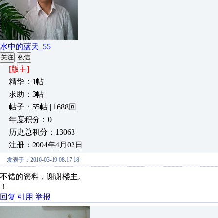
水中的蓝天_55
关注
私信
[版主]
精华：1帖
求助：3帖
帖子：55帖 | 1688回
年度积分：0
历史总积分：13063
注册：2004年4月02日
发表于：2016-03-19 08:17:18
不错的资料，谢谢楼主。
！
回复
引用
举报