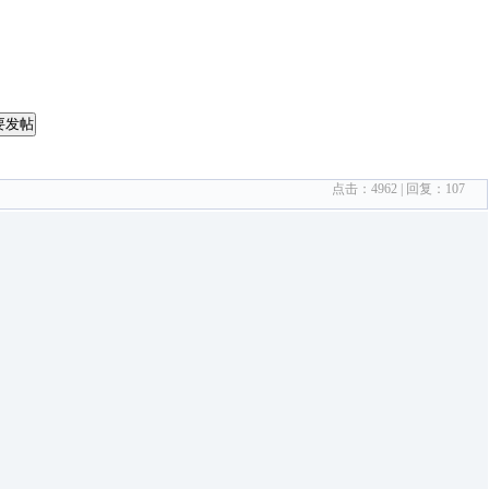
要发帖
点击：
4962
| 回复：
107