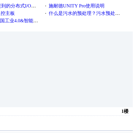
布式I/O和远程I/O的区别
施耐德UNITY Pro使用说明
·
工控主板
什么是污水的预处理？污水预处理的目的是什么？
·
0&智能制造高级培训班通知！
1楼