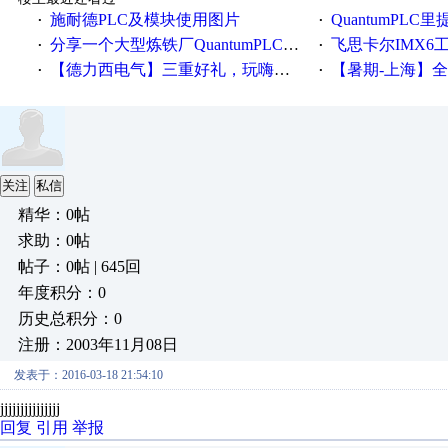
施耐德PLC及模块使用图片
QuantumPLC里提到的分
·
·
分享一个大型炼铁厂QuantumPLC双机冗余系统的程序，很有借鉴价值！
飞思卡尔IMX6
·
·
【德力西电气】三重好礼，玩嗨夏日！
【暑期-上海】全国工业4.
·
·
关注
私信
精华：0帖
求助：0帖
帖子：0帖 | 645回
年度积分：0
历史总积分：0
注册：2003年11月08日
发表于：2016-03-18 21:54:10
jjjjjjjjjjjjjjj
回复
引用
举报