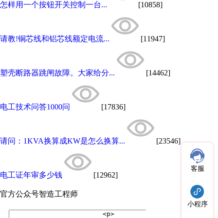
怎样用一个按钮开关控制一台...
[10858]
请教!铜芯线和铝芯线额定电流...
[11947]
塑壳断路器跳闸故障。大家给分...
[14462]
电工技术问答1000问
[17836]
请问：1KVA换算成KW是怎么换算...
[23546]
客服
电工证年审多少钱
[12962]
官方公众号
智造工程师
小程序