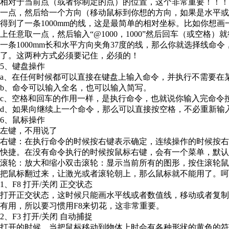
相对于当前点（或者你制定的点）的位置，这个非常重要！！！比
一点，然后给一个方向（移动鼠标到你想的方向，如果是水平或者
得到了一条1000mm的线，这是最简单的相对坐标。比如你想画一
上任意取一点，然后输入“@1000，1000”然后回车（或空格
一条1000mm长和水平方向夹角37度的线，那么你就选择线命令，
了。这两种方式必须要记住，必须的！
5、键盘操作
a、在任何时候都可以直接在键盘上输入命令，并执行不需要在
b、命令可以输入全名，也可以输入简写。
c、空格和回车的作用一样，是执行命令，也就说你输入完命令
d、如果向继续上一个命令，那么可以直接按空格，不必重新输
6、鼠标操作
左键，不用说了
右键：在执行命令的时候按右键表示确定，连续操作的时候按
快捷。在没有命令执行的时候按鼠标右键，会有一个菜单，默认
滚轮：放大和缩小双击滚轮：显示当前所有的图形，按住滚轮鼠
把鼠标翻过来，让激光或者滚轮朝上，那么鼠标就不能用了。呵
1、F8 打开/关闭 正交状态
打开正交状态，这时候只能画水平线或者数值线，移动或者复
有用，所以要习惯用F8来切花，这非常重要。
2、F3 打开/关闭 自动捕捉
打开的时候，当把鼠标移动到物体上时会有各种形状的黄色的符