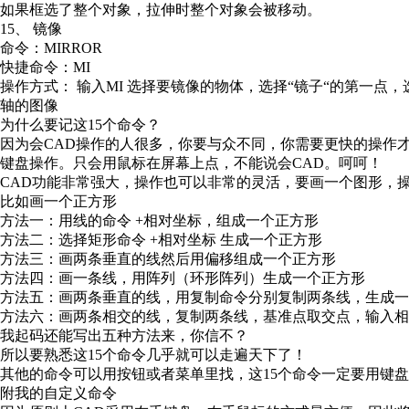
如果框选了整个对象，拉伸时整个对象会被移动。
15、 镜像
命令：MIRROR
快捷命令：MI
操作方式： 输入MI 选择要镜像的物体，选择“镜子“的第一点
轴的图像
为什么要记这15个命令？
因为会CAD操作的人很多，你要与众不同，你需要更快的操作
键盘操作。只会用鼠标在屏幕上点，不能说会CAD。呵呵！
CAD功能非常强大，操作也可以非常的灵活，要画一个图形，
比如画一个正方形
方法一：用线的命令 +相对坐标，组成一个正方形
方法二：选择矩形命令 +相对坐标 生成一个正方形
方法三：画两条垂直的线然后用偏移组成一个正方形
方法四：画一条线，用阵列（环形阵列）生成一个正方形
方法五：画两条垂直的线，用复制命令分别复制两条线，生成一
方法六：画两条相交的线，复制两条线，基准点取交点，输入相
我起码还能写出五种方法来，你信不？
所以要熟悉这15个命令几乎就可以走遍天下了！
其他的命令可以用按钮或者菜单里找，这15个命令一定要用键
附我的自定义命令