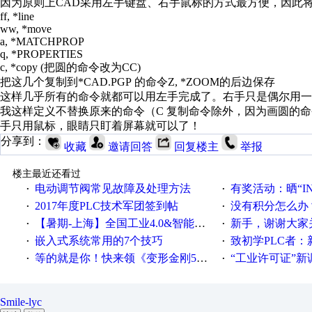
因为原则上CAD采用左手键盘、右手鼠标的方式最方便，因此
ff, *line
ww, *move
a, *MATCHPROP
q, *PROPERTIES
c, *copy (把圆的命令改为CC)
把这几个复制到*CAD.PGP 的命令Z, *ZOOM的后边保存
这样几乎所有的命令就都可以用左手完成了。右手只是偶尔用
我这样定义不替换原来的命令（C 复制命令除外，因为画圆的
手只用鼠标，眼睛只盯着屏幕就可以了！
分享到：
收藏
邀请回答
回复楼主
举报
楼主最近还看过
电动调节阀常见故障及处理方法
有奖活动：晒“IN
·
·
2017年度PLC技术军团签到帖
没有积分怎么办
·
·
【暑期-上海】全国工业4.0&智能制造高级培训班通知！
新手，谢谢大家
·
·
嵌入式系统常用的7个技巧
致初学PLC者：新人学
·
·
等的就是你！快来领《变形金刚5》观影券
“工业许可证”新调整：水文仪器
·
·
Smile-lyc