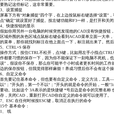
要熟记这些标记，这非常重要。
3、设置捕捉
屏幕下方有“对象捕捉”四个字，在上边按鼠标右键选择“设置”
点“确定”就设置好了捕捉。按左键功能和F3一样，是打开和关闭
4、快捷按钮的显示
假如你用另外一台电脑的时候突然发现他的CAD没有快捷按钮
区域外围的灰色区域点鼠标右键会看到ACAD菜单立面一大串
的菜单，那你就找到标注在他上面点一下，标注就出来了。然后
5、CTRL+S 保存
操作方式：按住CTRL不松开，点S键，比如用左手小指点CT
作都要习惯的保存一下，因为你不能保证下一刻电脑不死机，也
误”，假设你不保存，那么你可能半个小时或者更长时间的工作
边的保存按钮，但我觉得那样麻烦！养成习惯后你不会有这个操
6、自定义命令
首先要记住基本命令，但也要有自定义命令，定义方法，工具—自定义
以“；”开头的，第一个不以“；”开头的就是命令的开始，一般“3A
要动。比如这个 3A表示的是快捷键 *号后边是命令的完整名称 也
存，关闭CAD，重新打开CAD你自定义的命令就可以使用了。
7、ESC 在任何时候按ESC键，取消正在执行的命令
15个 基本命令：
1、 线