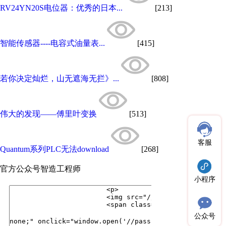
RV24YN20S电位器：优秀的日本...
[213]
智能传感器----电容式油量表...
[415]
若你决定灿烂，山无遮海无拦》...
[808]
伟大的发现——傅里叶变换
[513]
客服
Quantum系列PLC无法download
[268]
官方公众号
智造工程师
小程序
公众号