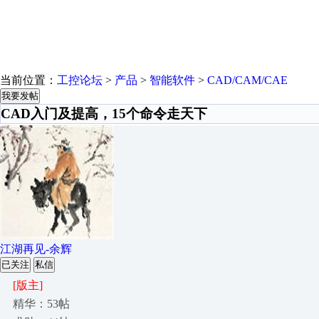
当前位置：
工控论坛
>
产品
>
智能软件
>
CAD/CAM/CAE
我要发帖
CAD入门及提高，15个命令走天下
江湖再见-余辉
已关注
私信
[版主]
精华：53帖