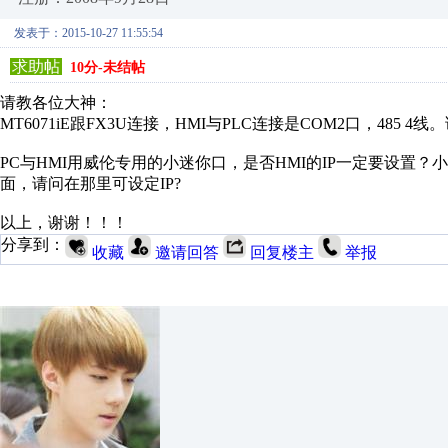
发表于：2015-10-27 11:55:54
求助帖
10分-未结帖
请教各位大神：
MT6071iE跟FX3U连接，HMI与PLC连接是COM2口，48
PC与HMI用威伦专用的小迷你口，是否HMI的IP一定要设置
面，请问在那里可设定IP?
以上，谢谢！！！
分享到：
收藏
邀请回答
回复楼主
举报