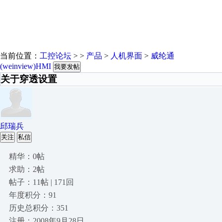
当前位置：
工控论坛
> >
产品
>
人机界面
>
威纶通
(weinview)HMI
我要发帖
关于穿透设置
邱瑞兵
关注
私信
精华：0帖
求助：2帖
帖子：11帖 | 171回
年度积分：91
历史总积分：351
注册：2008年9月28日