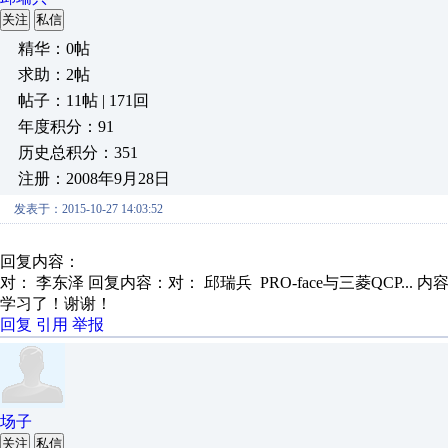
关注
私信
精华：0帖
求助：2帖
帖子：11帖 | 171回
年度积分：91
历史总积分：351
注册：2008年9月28日
发表于：2015-10-27 14:03:52
回复内容：
对： 李东泽
回复内容：对： 邱瑞兵 PRO-face与三菱QCP...
内
学习了！谢谢！
回复
引用
举报
场子
关注
私信