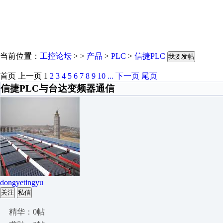
当前位置：
工控论坛
> >
产品
>
PLC
>
信捷PLC
我要发帖
首页
上一页
1
2
3
4
5
6
7
8
9
10
...
下一页
尾页
信捷PLC与台达变频器通信
dongyetingyu
关注
私信
精华：0帖