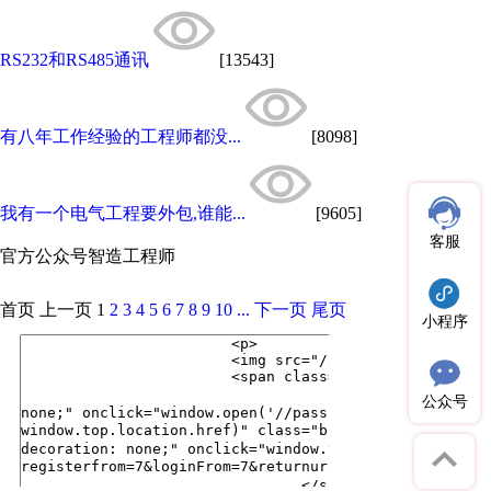
RS232和RS485通讯
[13543]
有八年工作经验的工程师都没...
[8098]
我有一个电气工程要外包,谁能...
[9605]
客服
官方公众号
智造工程师
首页
上一页
1
2
3
4
5
6
7
8
9
10
...
下一页
尾页
小程序
公众号