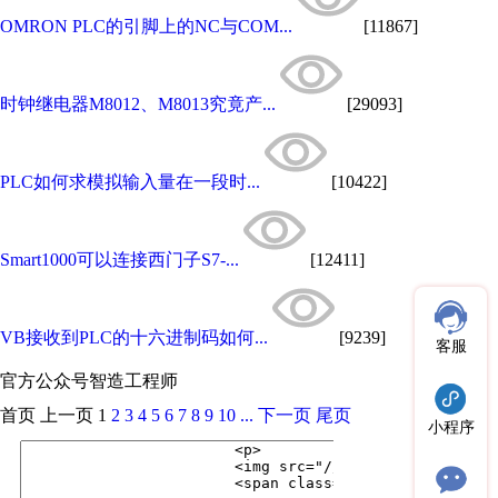
OMRON PLC的引脚上的NC与COM...
[11867]
时钟继电器M8012、M8013究竟产...
[29093]
PLC如何求模拟输入量在一段时...
[10422]
Smart1000可以连接西门子S7-...
[12411]
VB接收到PLC的十六进制码如何...
[9239]
客服
官方公众号
智造工程师
首页
上一页
1
2
3
4
5
6
7
8
9
10
...
下一页
尾页
小程序