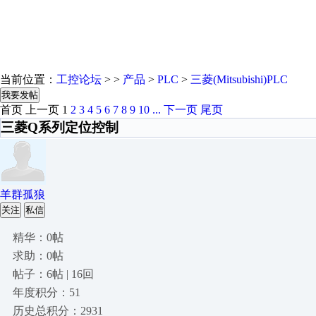
当前位置：
工控论坛
> >
产品
>
PLC
>
三菱(Mitsubishi)PLC
我要发帖
首页
上一页
1
2
3
4
5
6
7
8
9
10
...
下一页
尾页
三菱Q系列定位控制
羊群孤狼
关注
私信
精华：0帖
求助：0帖
帖子：6帖 | 16回
年度积分：51
历史总积分：2931