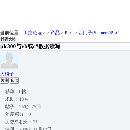
当前位置：
工控论坛
> >
产品
>
PLC
>
西门子(Siemens)PLC
我要发帖
plc300与vb或c#数据读写
大梅子
关注
私信
精华：0帖
求助：18帖
帖子：25帖 | 75回
年度积分：0
历史总积分：71
注册：2009年11月12日