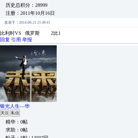
历史总积分：28999
注册：2011年10月16日
发表于：2014-06-21 21:49:41
比利时VS 俄罗斯 2比1
回复
引用
举报
银光人生—华
关注
私信
精华：0帖
求助：0帖
帖子：5帖 | 13597回