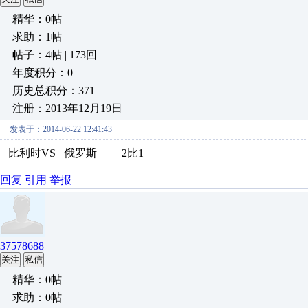
精华：0帖
求助：1帖
帖子：4帖 | 173回
年度积分：0
历史总积分：371
注册：2013年12月19日
发表于：2014-06-22 12:41:43
比利时VS 俄罗斯 2比1
回复
引用
举报
37578688
关注
私信
精华：0帖
求助：0帖