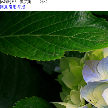
比利时VS 俄罗斯 2比2
回复
引用
举报