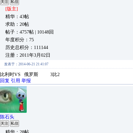
关注
私信
[版主]
精华：43帖
求助：20帖
帖子：4757帖 | 10148回
年度积分：75
历史总积分：111144
注册：2011年3月02日
发表于：2014-06-21 21:41:07
比利时VS 俄罗斯 3比2
回复
引用
举报
陈石头
关注
私信
精华：28帖