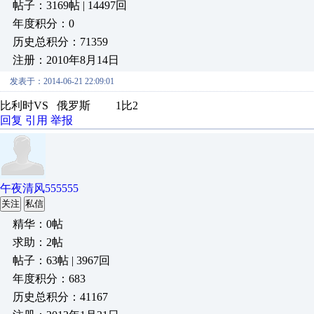
帖子：3169帖 | 14497回
年度积分：0
历史总积分：71359
注册：2010年8月14日
发表于：2014-06-21 22:09:01
比利时VS 俄罗斯 1比2
回复
引用
举报
午夜清风555555
关注
私信
精华：0帖
求助：2帖
帖子：63帖 | 3967回
年度积分：683
历史总积分：41167