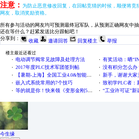
注意：
为防止恶意修改回复，在回帖竞猜的时候，顺便将竞猜结果
网友，取消奖励资格。
所有参与活动的网友均可预测最终冠军队，从预测正确网友中抽取
还在等什么？赶紧发送比分跟帖吧！
分享到：
收藏
邀请回答
回复楼主
举报
楼主最近还看过
电动调节阀常见故障及处理方法
有奖活动：晒“IN
·
·
2017年度PLC技术军团签到帖
没有积分怎么办
·
·
【暑期-上海】全国工业4.0&智能制造高级培训班通知！
新手，谢谢大家
·
·
嵌入式系统常用的7个技巧
致初学PLC者：新人学
·
·
等的就是你！快来领《变形金刚5》观影券
“工业许可证”新调整：水文仪器
·
·
今生缘