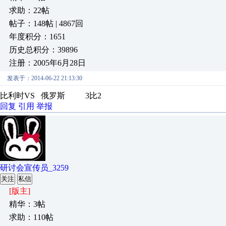
求助：22帖
帖子：148帖 | 4867回
年度积分：1651
历史总积分：39896
注册：2005年6月28日
发表于：2014-06-22 21:13:30
比利时VS 俄罗斯 3比2
回复
引用
举报
研讨会宣传员_3259
关注
私信
[版主]
精华：3帖
求助：110帖