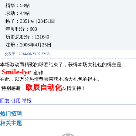
精华：53帖
求助：44帖
帖子：3351帖 | 28451回
年度积分：603
历史总积分：131640
注册：2006年4月25日
发表于：2014-06-23 07:22:36
本场激动而精彩的球赛结束了，获得本场大礼包的得主是：
Smile-lyc
童鞋
在此，以万分热情恭喜荣获本场大礼包的得主。
欧辰自动化
特别感谢，
友情支持！
回复
引用
举报
热门招聘
相关主题