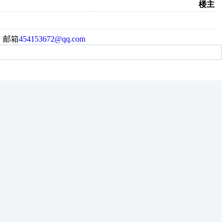
楼主
！邮箱
454153672@qq.com