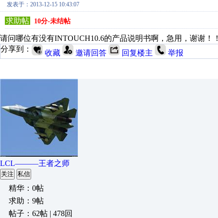
发表于：2013-12-15 10:43:07
求助帖
10分-未结帖
请问哪位有没有INTOUCH10.6的产品说明书啊，急用，谢谢！
分享到：
收藏
邀请回答
回复楼主
举报
LCL———王者之师
关注
私信
精华：0帖
求助：9帖
帖子：62帖 | 478回