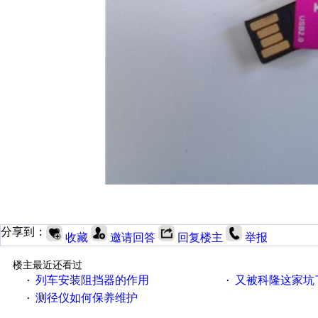
分享到：
收藏
邀请回答
回复楼主
举报
楼主最近还看过
列车安装阻挡器的作用
又被科隆这家坑
·
·
测径仪如何保养维护
·