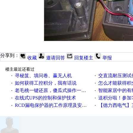
分享到：
收藏
邀请回答
回复楼主
举报
楼主最近还看过
寻秘笈、填问卷、赢无人机
交直流耐压测试
·
·
如何获得工控积分，我有话说
怎么才能获得积
·
·
老毛桃一键还原，傻瓜式操作一键轻松备份还原；程序为向导式安装，一键即可实现自动备份或还原系统。
智能家居中的有
·
·
在线式UPS的控制和保护技术
送积分啦！参加7月6日
·
·
RCD漏电保护器的工作原理及安装要点
【德力西电气】三
·
·