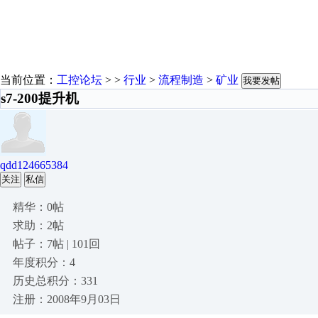
当前位置：
工控论坛
> >
行业
>
流程制造
>
矿业
我要发帖
s7-200提升机
qdd124665384
关注
私信
精华：0帖
求助：2帖
帖子：7帖 | 101回
年度积分：4
历史总积分：331
注册：2008年9月03日