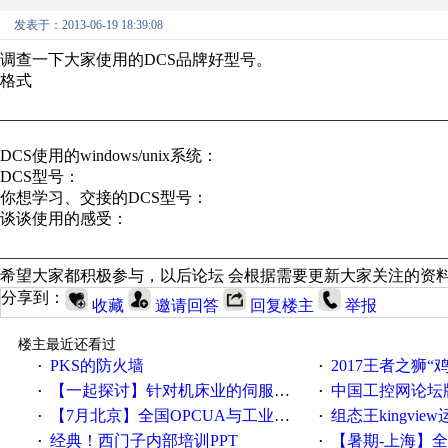
发表于：2013-06-19 18:39:08
调查一下大家使用的DCS品牌好型号。
格式
————————————————————————————
DCS使用的windows/unix系统：
DCS型号：
你想学习、交接的DCS型号：
谈谈使用的感受：
————————————————————————————
希望大家都积极参与，以后论坛 会根据需要更新大家关注的资
分享到：
收藏
邀请回答
回复楼主
举报
楼主最近还看过
PKS的防火墙
2017王者之狮“鸡”情签到
·
·
【一起探讨】针对机床业的伺服系统发展，您的期望是什么？
中国工控网论坛版块
·
·
【7月北京】全国OPCUA与工业互联技术培训班通知！
组态王kingvi
·
·
经典！西门子内部培训PPT
【暑期-上海】全国工业4.
·
·