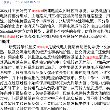
发表于：2010-12-03 10:27:18
本设计主要研究了
转速电流双闭环控制系统。系统模型由
直流调速
电路两部分组成。主电路采用三相可控晶闸管整流电路整流，用
速。控制电路设置两个PI调节器，分别调节转速和电流，即分
器的输出当作电流调节器的输入，再用电流调节器的输出去控制
Simulink中建立仿真模型，设置各个模块的参数，仿真算法
明
转速电流双闭环控制系统具有良好的静态和动态特性。
直流调速
1概述
1.1研究背景和意义
是现代电力拖动自动控制系统中发
直流调速
熟，以及交流电动机的经济性和易维护性，使交流调速广泛受
有广阔的市场，并且建立在反馈控制理论基础上的
原理也
直流调速
速系统可以在保证系统稳定的条件下实现转速无静差。但如果
速降时，单闭环系统就难以满足。这主要是因为在单闭环系统
系统中，只有电流截至负反馈环节是专门用来控制电流的，但
冲击，并不能很理想的控制电流的动态波形。实际工作中，在
好是在过渡过程中始终保持电流转矩为允许最大值，使电力拖
立即降下来，使转矩马上与负载相平衡，从而转入稳态运行。
许条件下最快启动，关键是要获得一段使电流保持为最大值的
过程。问题是希望在启动过程中只有电流负反馈，而不能让它
又希望只要转速负反馈，不要电流负反馈发挥主作用，因此需采
反馈作用又能使它们作用在不同的阶段。