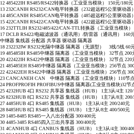
12 485422IH RS485/RS422转换器（工业亚当模块） 150元/180元
13 232CANIH RS232/CAN电平转换器（232超远程5公里驱动器） 
14 485CANIH RS485/CAN电平转换器（485超远程5公里驱动器） 
15 422CANIH RS422/CAN电平转换器（422超远程5公里驱动器） 
16 232TTLIH RS232/485/422/CAN-TTL转换器（工业亚当模块） 
17 DCLB RS422/电磁滤波器（通讯用）/防雷器（通讯用） 160元
中继器 集线器 分配器 共享器 驱动器 隔离器
18 232232IW RS232光隔中继器 隔离器（无源型） 3线/5线 60元
19 485485IH RS485中继器 隔离器（工业亚当模块） 32节点 200元
20 422422IH RS422中继器 隔离器（工业亚当模块） 32节点 220元
21 485485EH RS485中继器 隔离器（工业亚当模块）256节点 300
22 422422EH RS422中继器 隔离器（工业亚当模块）256节点 300
23 CANCANEH CAN 中继器 隔离器（工业亚当模块）110节点 2
24 PROFPROFIH PROFIBUS中继器 隔离器(工业亚当模块)32节点 
25 4232HUB 4口 RS232 共享器 集线器（HUB） 1主3从/4主 120/
26 8232HUB 8口 RS232 共享器 集线器（HUB） 1主7从/8主 200/
27 4485HUB 4口 RS485 集线器（HUB） 1主3从/4主 200/240元
28 8485HUB 8口 RS485 集线器（HUB） 1主7从/8主 400/500元
29 1485-8485 RS485一入八出分配器 300/400元
30 4485-3485 RS485四入三出共享器 300/400元
31 4CANHUB 4口 CANBUS 集线器（HUB） 1主3从/4主 300/40