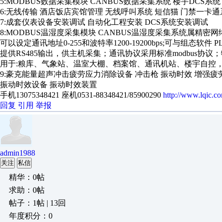
5:MODBUS数据采集模块 CANBUS数据采集系统 楼宇DCS系
6:无线传输 酒店饭店宾馆管理 无线呼叫系统 短信猫 门禁一卡通
7:成套仪表设备安装调试 自动化工程安装 DCS系统安装调试
8:MODBUS温湿度采集模块 CANBUS温湿度采集系统属精密
可以设定通讯地址0-255和波特率1200-19200bps;可与组态软件 P
提供RS485输出，供主机采集；通讯协议采用标准modbus协议；
用于:粮库、气象站、温室大棚、档案馆、通讯机站、楼宇自控
9:豪克能量超声冲击疲劳应力消除设备 冲击枪 振动时效 增强
振动时效设备 振动时效装置
手机13075348421 座机0531-88348421/85900290
http://www.lqic.c
回复
引用
举报
admin1988
关注
私信
精华：0帖
求助：0帖
帖子：1帖 | 13回
年度积分：0