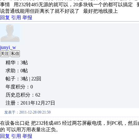
事情 用232转485无源的就可以，20多块钱一个的都可以搞定 
说普通线能用但距离长了就不好说了 最好把地线接上
回复
引用
举报
junyi_w
关注
私信
精华：3帖
求助：0帖
帖子：3帖 | 22回
年度积分：0
历史总积分：62
注册：2011年12月27日
发表于：2011-12-28 09:21:59
在设备出口处 把232转成485 经过两芯屏蔽电缆，到PC机，然后
的 可以用万用表量出正负。
回复
引用
举报