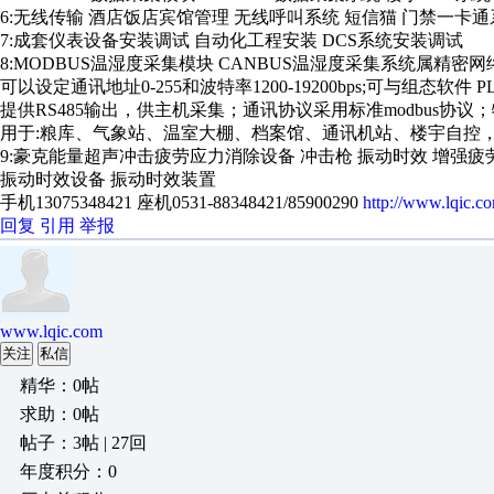
6:无线传输 酒店饭店宾馆管理 无线呼叫系统 短信猫 门禁一卡通
7:成套仪表设备安装调试 自动化工程安装 DCS系统安装调试
8:MODBUS温湿度采集模块 CANBUS温湿度采集系统属精密
可以设定通讯地址0-255和波特率1200-19200bps;可与组态软件 P
提供RS485输出，供主机采集；通讯协议采用标准modbus协议；
用于:粮库、气象站、温室大棚、档案馆、通讯机站、楼宇自控
9:豪克能量超声冲击疲劳应力消除设备 冲击枪 振动时效 增强
振动时效设备 振动时效装置
手机13075348421 座机0531-88348421/85900290
http://www.lqic.c
回复
引用
举报
www.lqic.com
关注
私信
精华：0帖
求助：0帖
帖子：3帖 | 27回
年度积分：0