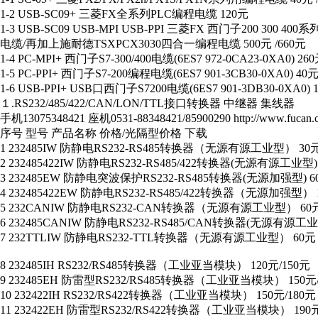
1-2 USB-SC09+ 三菱FX全系列PLC编程电缆 120元
1-3 USB-SC09 USB-MPI USB-PPI 三菱FX 西门子200 300 4
电缆/再加上施耐德TSXPCX3030四合一编程电缆 500元 /660元
1-4 PC-MPI+ 西门子S7-300/400电缆(6ES7 972-0CA23-0XA0) 26
1-5 PC-PPI+ 西门子S7-200编程电缆(6ES7 901-3CB30-0XA0) 40元
1-6 USB-PPI+ USB口西门子S7200电缆(6ES7 901-3DB30-0XA0) 
１.RS232/485/422/CAN/LON/TTL接口转换器 中继器 集线器
手机13075348421 座机0531-88348421/85900290 http://www.fucan.
序号 型号 产品名称 价格/光隔型价格 下载
1 232485IW 防静电RS232-RS485转换器（无源有源工业型） 30
2 232485422IW 防静电RS232-RS485/422转换器(无源有源工业型)
3 232485EW 防静电突波保护RS232-RS485转换器(无源加强型) 6
4 232485422EW 防静电RS232-RS485/422转换器（无源加强型） 
5 232CANIW 防静电RS232-CAN转换器（无源有源工业型） 60
6 232485CANIW 防静电RS232-RS485/CAN转换器(无源有源工业
7 232TTLIW 防静电RS232-TTL转换器（无源有源工业型） 60元
8 232485IH RS232/RS485转换器（工业亚当模块） 120元/150元
9 232485EH 防雷型RS232/RS485转换器（工业亚当模块） 150元/
10 232422IH RS232/RS422转换器（工业亚当模块） 150元/180元
11 232422EH 防雷型RS232/RS422转换器（工业亚当模块） 190元