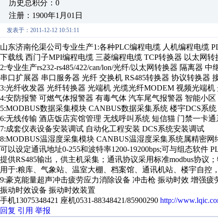
历史总积分：0
注册：1900年1月01日
发表于：2011-12-12 10:51:11
山东济南伦渠公司专业生产1:各种PLC编程电缆 人机编程电缆 PL
下载线 西门子MPI编程电缆 三菱编程电缆 TCP转换器 以太网
2:专业生产rs232-rs485/422/can/lon/光纤/以太网转换器 隔离
串口扩展器 串口服务器 光纤 交换机 RS485转换器 协议转换器
3:光纤收发器 光纤转换器 光端机 光缆光纤MODEM 视频光端机
4:安防报警 可燃气体报警器 有毒气体 汽车尾气报警器 智能小区
5:MODBUS数据采集模块 CANBUS数据采集系统 楼宇DCS系
6:无线传输 酒店饭店宾馆管理 无线呼叫系统 短信猫 门禁一卡通
7:成套仪表设备安装调试 自动化工程安装 DCS系统安装调试
8:MODBUS温湿度采集模块 CANBUS温湿度采集系统属精密
可以设定通讯地址0-255和波特率1200-19200bps;可与组态软件 P
提供RS485输出，供主机采集；通讯协议采用标准modbus协议；
用于:粮库、气象站、温室大棚、档案馆、通讯机站、楼宇自控
9:豪克能量超声冲击疲劳应力消除设备 冲击枪 振动时效 增强
振动时效设备 振动时效装置
手机13075348421 座机0531-88348421/85900290
http://www.lqic.c
回复
引用
举报