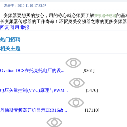
发表于：2010-11-01 17:35:57
变频器要想买的放心，用的称心就必须要了解
的基
变频器传感器
长变频器传感器的工作寿命！环贸奥美变频器之家的更多变频器
回复
引用
举报
热门招聘
相关主题
Ovation DCS在托克托电厂的设...
[9361]
电压矢量控制(VVC)原理与PWM...
[5476]
丹佛斯变频器开机显示ERR16故...
[17110]