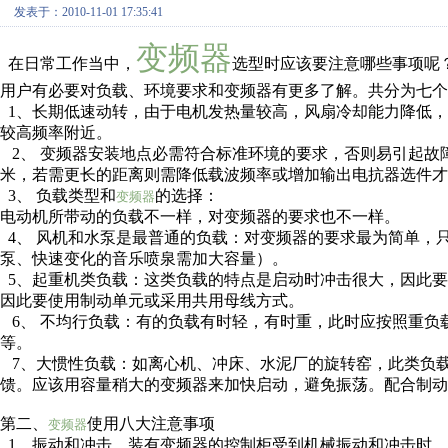
发表于：2010-11-01 17:35:41
变频器
在日常工作当中，
选型时应该要注意哪些事项呢
用户有必要对负载、环境要求和变频器有更多了解。共分为七个
1、长期低速动转，由于电机发热量较高，风扇冷却能力降低，
较高频率附近。
2、 变频器安装地点必需符合标准环境的要求，否则易引起故
米，若需更长的距离则需降低载波频率或增加输出电抗器选件才
3、 负载类型和
的选择：
变频器
电动机所带动的负载不一样，对变频器的要求也不一样。
4、 风机和水泵是最普通的负载：对变频器的要求最为简单，
泵、快速变化的音乐喷泉需加大容量）。
5、起重机类负载：这类负载的特点是启动时冲击很大，因此
因此要使用制动单元或采用共用母线方式。
6、 不均行负载：有的负载有时轻，有时重，此时应按照重负
等。
7、大惯性负载：如离心机、冲床、水泥厂的旋转窑，此类负
馈。应该用容量稍大的变频器来加快启动，避免振荡。配合制动
第二、
使用八大注意事项
变频器
1、振动和冲击。装有变频器的控制柜受到机械振动和冲击时