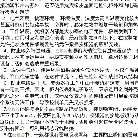
振动源和冲击源外，还应使用抗震橡皮垫固定控制柜外和内电
行检查和维护。
2、电气环境、物理环境 、环境温度。温度太高且温度变化较
甚至可能引发短路事故。必要时，必须在箱中增加干燥剂和加热
3、工作温度。变频器内部是大功率的电子元件，极易受到工作
可靠，使用时应考虑留有余地，最好控制在40℃以下。在控制
允许把发热元件或易发热的元件紧靠变频器的底部安装。
4、防止输入端过电压。
电源输入端往往有过电压保护，
变频器
因此，在实际运用中，要核实变频器的输入电压、单相还是三
设备，否则会造成严重后果。
5、腐蚀性气体。使用环境如果腐蚀性气体浓度大，不仅会腐
化，降低绝缘性能，在这种情况下，应把控制箱制成封闭式结构
6、防止电磁波干扰。变频器在工作中由于整流和逆变，周围
有一定的干扰。因此，柜内仪表和电子系统，应该选用金属外壳
除此之外，各电气元件、仪器及仪表之间的连线应选用屏蔽控
个系统无法工作，导致控制单元失灵或损坏。
7.
正确接地是提高控制系统灵敏度、抑制噪声能力的重要
变频器
应不小于2mm2，长度应控制在20m以内。变频器的接地必须
E(G)上，其另一端绝不能接于地端，否则会引起信号变化波动
安装有困难，可利用铜芯导线跨接。
8.在
中，一般都设有雷电吸收网络，主要防止瞬间的雷电
变频器