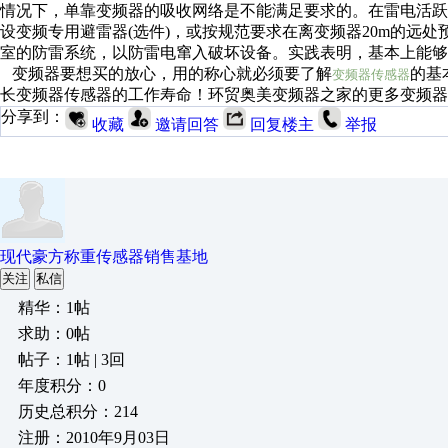
情况下，单靠变频器的吸收网络是不能满足要求的。在雷电活
设变频专用避雷器(选件)，或按规范要求在离变频器20m的远
室的防雷系统，以防雷电窜入破坏设备。实践表明，基本上能够
变频器要想买的放心，用的称心就必须要了解
的基
变频器传感器
长变频器传感器的工作寿命！环贸奥美变频器之家的更多变频器
分享到：
收藏
邀请回答
回复楼主
举报
现代豪方称重传感器销售基地
关注
私信
精华：1帖
求助：0帖
帖子：1帖 | 3回
年度积分：0
历史总积分：214
注册：2010年9月03日