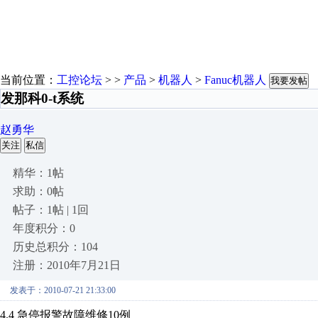
当前位置：
工控论坛
> >
产品
>
机器人
>
Fanuc机器人
我要发帖
发那科0-t系统
赵勇华
关注
私信
精华：1帖
求助：0帖
帖子：1帖 | 1回
年度积分：0
历史总积分：104
注册：2010年7月21日
发表于：2010-07-21 21:33:00
4.4 急停报警故障维修10例