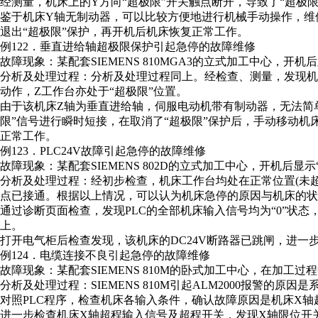
经测量，机床上的Y方向“超极限”开关触点断开，导致了“超极限
鉴于机床Y轴无制动器，可以比较方便地进行机械手动操作，维
退出“超极限”保护，再开机后机床恢复正常工作。
例122．垂直进给轴超极限保护引起急停的故障维修
故障现象：某配套SIEMENS 810MGA3的立式加工中心，开机后
分析及处理过程：分析及处理过程同上。经检查、测量，发现机床
动作，Z工作台亦处于“超极限”位置。
由于该机床Z轴为垂直进给轴，伺服电动机带有制动器，无法简
限”信号进行瞬时短接，在取消了“超极限”保护后，手动移动机床
正常工作。
例123．PLC24V故障引起急停的故障维修
故障现象：某配套SIEMENS 802D的立式加工中心，开机后显示“
分析及处理过程：经初步检查，机床工作台均处在正常位置(未超
点已接通。根据以上情况，可以认为机床急停的原因与机床的状
通过诊断页面检查，发现PLC的全部机床输入信号均为“0”状态
上。
打开电气柜后检查发现，该机床的DC24V断路器已跳闸，进一
例124．电缆连接不良引起急停的故障维修
故障现象：某配套SIEMENS 810M的卧式加工中心，在加工过
分析及处理过程：SIEMENS 810M引起ALM2000报警的原因是系
对照PLC程序，检查机床各输入条件，确认故障原因是机床X
进一步检查机床X轴超程输入信号及超程开关，发现X轴限位开