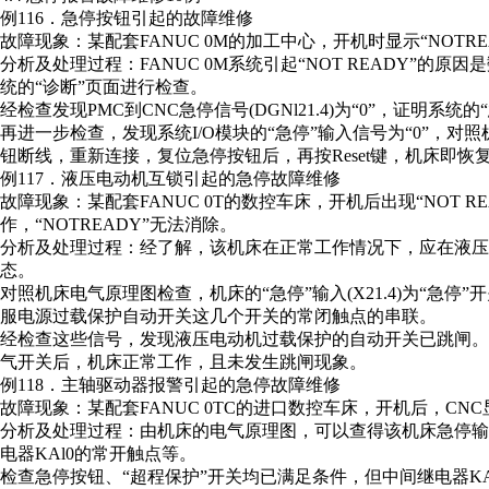
例116．急停按钮引起的故障维修
故障现象：某配套FANUC 0M的加工中心，开机时显示“NOTR
分析及处理过程：FANUC 0M系统引起“NOT READY”的原
统的“诊断”页面进行检查。
经检查发现PMC到CNC急停信号(DGNl21.4)为“0”，证明系统
再进一步检查，发现系统I/O模块的“急停”输入信号为“0”，
钮断线，重新连接，复位急停按钮后，再按Reset键，机床即恢
例117．液压电动机互锁引起的急停故障维修
故障现象：某配套FANUC 0T的数控车床，开机后出现“NOT 
作，“NOTREADY”无法消除。
分析及处理过程：经了解，该机床在正常工作情况下，应在液压起动
态。
对照机床电气原理图检查，机床的“急停”输入(X21.4)为“急停
服电源过载保护自动开关这几个开关的常闭触点的串联。
经检查这些信号，发现液压电动机过载保护的自动开关已跳闸
气开关后，机床正常工作，且未发生跳闸现象。
例118．主轴驱动器报警引起的急停故障维修
故障现象：某配套FANUC 0TC的进口数控车床，开机后，CNC
分析及处理过程：由机床的电气原理图，可以查得该机床急停输入
电器KAl0的常开触点等。
检查急停按钮、“超程保护”开关均已满足条件，但中间继电器KA