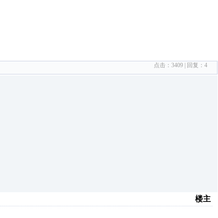
点击：
3409
| 回复：
4
楼主