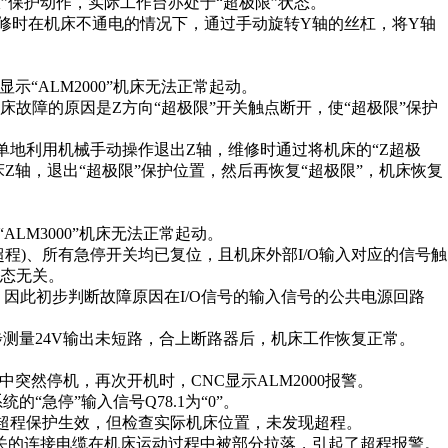
”保护动作，实际工作台亦处于“超极限”状态。
修时在机床不通电的情况下，通过手动旋转Y轴的丝杠，将Y轴
显示“ALM2000”机床无法正常起动。
故障的原因是Z方向“超极限”开关触点断开，使“超极限”保护
单地利用机械手动操作退出Z轴，维修时通过将机床的“Z超极
Z轴，退出“超极限”保护位置，然后再恢复“超极限”，机床恢复
ALM3000”机床无法正常起动。
程)、所有急停开关均已复位，且机床外部I/O输入对应的信号触
态无关。
，因此初步判断故障原因在I/O信号的输入信号的公共电源回路
步测量24V输出未短路，合上断路器后，机床工作恢复正常。
程中突然停机，再次开机时，CNC显示ALM2000报警。
统的“急停”输入信号Q78.1为“0”。
轴超程保护生效，但检查实际机床位置，未发现超程。
关的连接电缆在机床运动过程中被部分拉落，引起了超程报警。