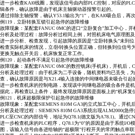
进一步检查KAl0线圈，发现该信号由内部PLC控制，对应的PLC输
辑条件，确认故障是由于机床主轴驱动器报警引起的。
通过排除主轴报警，确认Y53.1输出为“1”，在KAl0吸合后
例119．立卧转换互锁引起急停的故障维修
故障现象：某配套FANUC 0MC的进口“立卧复合”加工中心，开
分析及处理过程：故障分析过程同上例，对照机床电气原理图及P
进一步分析、检查发现，引起故障的原因是“立卧转换头”未到位
检查实际机床的情况，立/卧转换头位置正确，但转换到位信号为
更换无触点开关后，机床恢复正常工作。
例120．起动条件不满足引起急停的故障维修
故障现象：某配套FANUC 0MC的数控铣床(手机床)，开机后，C
分析及处理过程：由于机床为二手设备，随机资料均已丢失，为了
查，确认故障原因是与X21.4输入连接的中间继电器未吸合引起的
进一步检查机床的控制电路，发现该中间继电器的吸合条件是机
据此，再检查以上条件，最终发现故障原因是面板上的“机床复
例121．机床超极限保护引起急停的故障维修
故障现象：某配套SIEMENS 810M GA3的立式加工中心，开机
分析及处理过程：SIEMENS 810M GA3系统出现ALM2000
PLC至CNC的内部信号，地址为Q78.1(德文版为A78.1)。通过
进一步检查机床的PLC程序，Q78.1为“0”的原因是由于系统I
图，该输入信号由各进给轴的“超极限”行程开关的常闭触点串联