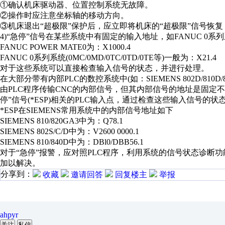
①确认机床驱动器、位置控制系统无故障。
②操作时应注意坐标轴的移动方向。
③机床退出“超极限”保护后，应立即将机床的“超极限”信号恢复
4)“急停”信号在某些系统中有固定的输入地址，如FANUC 0系列
FANUC POWER MATE0为：X1000.4
FANUC 0系列系统(0MC/0MD/0TC/0TD/0TE等)一般为：X21.4
对于这些系统可以直接检查输入信号的状态，并进行处理。
在大部分带有内部PLC的数控系统中(如：SIEMENS 802D/810D/
由PLC程序传输CNC的内部信号，但其内部信号的地址是固定
停”信号(*ESP)相关的PLC输入点，通过检查这些输入信号的
*ESP在SIEMENS常用系统中的内部信号地址如下
SIEMENS 810/820GA3中为：Q78.1
SIEMENS 802S/C/D中为：V2600 0000.1
SIEMENS 810/840D中为：DBl0/DBB56.1
对于“急停”报警，应对照PLC程序，利用系统的信号状态诊断
加以解决。
分享到：
收藏
邀请回答
回复楼主
举报
ahpyr
关注
私信