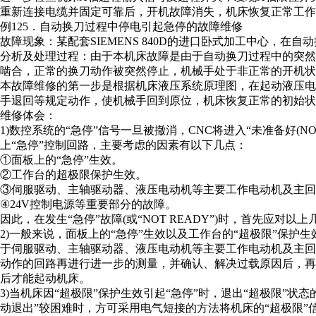
重新连接电缆并固定可靠后，开机故障消失，机床恢复正常工作
例125．自动换刀过程中停电引起急停的故障维修
故障现象：某配套SIEMENS 840D的进口卧式加工中心，在自
分析及处理过程：由于本机床故障是由于自动换刀过程中的突
啮合，正常的换刀动作被突然停止，机械手处于非正常的开机状
本故障维修的第一步是根据机床液压系统原理图，在起动液压
手退回等规定动作，使机械手回到原位，机床恢复正常的初始状
维修体会：
1)数控系统的“急停”信号一旦被撤消，CNC将进入“未准备好(NO
上“急停”控制回路，主要考虑的因素有以下几点：
①面板上的“急停”生效。
②工作台的超极限保护生效。
③伺服驱动、主轴驱动器、液压电动机等主要工作电动机及主回
④24V控制电源等重要部分的故障。
因此，在发生“急停”故障(或“NOT READY”)时，首先应对以
2)一般来说，面板上的“急停”生效以及工作台的“超极限”保
于伺服驱动、主轴驱动器、液压电动机等主要工作电动机及主回
动作的回路再进行进一步的测量，并确认、解决过载原因后，
后才能起动机床。
3)当机床因“超极限”保护生效引起“急停”时，退出“超极限”状
动退出”较困难时，方可采用电气短接的方法将机床的“超极限