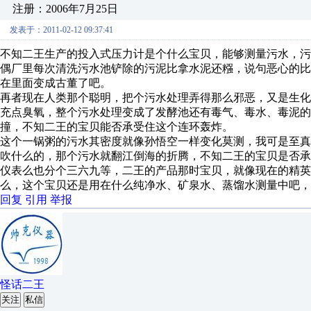
注册：2006年7月25日
发表于：2011-02-12 09:37:41
不知二王生产的投入式压力计是个什么宝贝，能够测量污水，
偶厂里每次清洗污水池铲除的污泥比拿水泥还糨，说句恶心的
在里面变成古董了吧。
再者现在人类那个聪明，把个污水处理弄得那么邪恶，又是生
充点臭氧，整个污水处理变成了发酵池还有毒气、毒水、毒泥的
撞，不知二王的宝贝能否承受住这个连环轰炸。
这个一锅粥的污水其密度就像孙悟空一样变化莫测，我可是至
吹什么的，那个污水就翻江倒海的折腾，不知二王的宝贝是否承
仪表么也分个三六九等，二王的产品那时宝贝，就像现在的精
么，这个宝贝还是用在什么纯净水、矿泉水、蒸馏水测量中吧，
回复
引用
举报
怪话二王
关注
私信