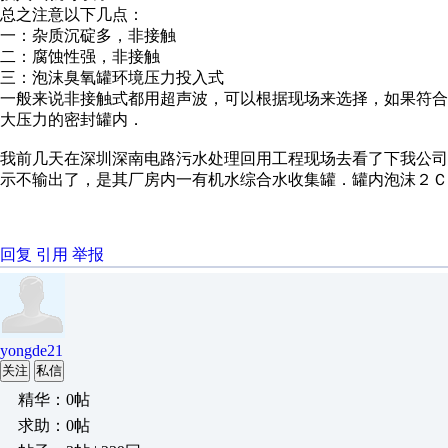
总之注意以下几点：
一：杂质沉碇多，非接触
二：腐蚀性强，非接触
三：泡沫臭氧罐环境压力投入式
一般来说非接触式都用超声波，可以根据现场来选择，如果符
大压力的密封罐内．
我前几天在深圳深南电路污水处理回用工程现场去看了下我公
示不输出了，是其厂房内一有机水综合水收集罐．罐内泡沫２Ｃ
回复
引用
举报
yongde21
关注
私信
精华：0帖
求助：0帖