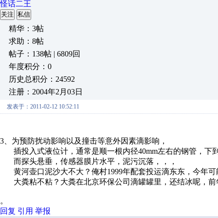
怪话二王
关注
私信
精华：3帖
求助：8帖
帖子：138帖 | 6809回
年度积分：0
历史总积分：24592
注册：2004年2月03日
发表于：2011-02-12 10:52:11
3、为预防扰动影响以及撞击等意外因素滴影响，
插投入式液位计，通常是顺一根内径40mm左右的钢管，下
而探头悬垂，传感器膜片水平，泥污沉落，，，
黄河壶口泥沙大不大？俺村1999年配套投运滴东东，今年可
大粪粘不粘？大粪在北京环保公司滴罐罐里，还结冰呢，前
。
回复
引用
举报