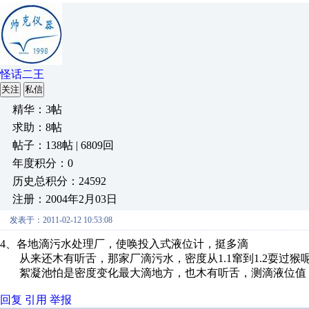
怪话二王
关注
私信
精华：3帖
求助：8帖
帖子：138帖 | 6809回
年度积分：0
历史总积分：24592
注册：2004年2月03日
发表于：2011-02-12 10:53:08
4、各地滴污水处理厂，使唤投入式液位计，挺多滴
从来还木有听舌，那家厂滴污水，密度从1.1窜到1.2耍过猴
絮凝池怕是密度变化最大滴地方，也木有听舌，测滴液位值，耍过
回复
引用
举报