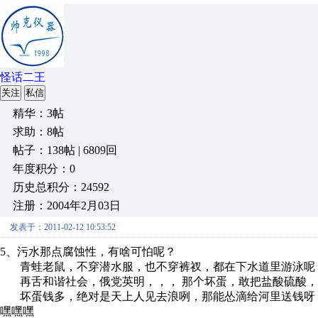
怪话二王
关注
私信
精华：3帖
求助：8帖
帖子：138帖 | 6809回
年度积分：0
历史总积分：24592
注册：2004年2月03日
发表于：2011-02-12 10:53:52
5、污水那点腐蚀性，有啥可怕呢？
青蛙老鼠，不穿潜水服，也不穿裤衩，都在下水道里游泳呢
再舌和谐社会，俄党英明，，， 那个坏蛋，敢把盐酸硫酸，
坏蛋钱多，绝对是天上人见去浪咧，那能怂滴给河里送钱呀
嘿嘿嘿