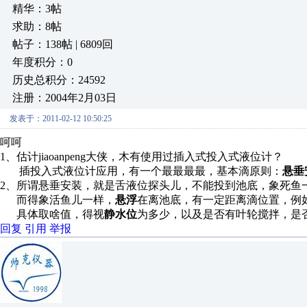
精华：3帖
求助：8帖
帖子：138帖 | 6809回
年度积分：0
历史总积分：24592
注册：2004年2月03日
发表于：2011-02-12 10:50:25
呵呵
1、估计jiaoanpeng大侠，木有使用过插入式投入式液位计？
插投入式液位计应用，有一个最最最最，基本滴原则：
悬垂
2、所谓悬垂安装，就是舌液位探头儿，不能投到池底，象死鱼
而得象活鱼儿一样，
悬浮
在离池底，有一定距离滴位置，例如20
具体取啥值，得视
静水位
为多少，以及是否有叶轮搅拌，是
回复
引用
举报