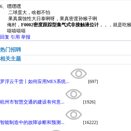
6、嘿嘿嘿
二球蛋大，啥都不怕
果真腐蚀性大日泰咧呀，果真密度孙猴子咧
俺村，
F0002密度跟踪型集气式非接触液位计
，，，就是吃
嘻嘻嘻嘻
回复
引用
举报
热门招聘
相关主题
罗浮云干货丨如何应用MES系统...
[697]
杭州市智慧交通的建设有何意...
[1926]
智能制造中的故障诊断和预测...
[16222]