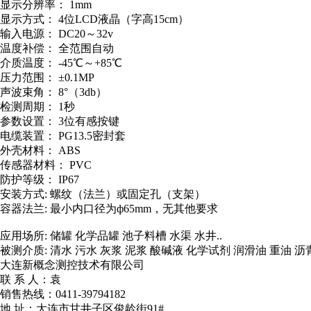
显示分辨率： 1mm
显示方式： 4位LCD液晶（字高15cm）
输入电源： DC20～32v
温度补偿： 全范围自动
介质温度： -45℃～+85℃
压力范围： ±0.1MP
声波束角： 8°（3db）
检测周期： 1秒
参数设置： 3位有感按键
电缆装置： PG13.5密封套
外壳材料： ABS
传感器材料： PVC
防护等级： IP67
安装方式: 螺纹（法兰）或固定孔（支架）
容器法兰: 最小内口径为ф65mm，无其他要求
应用场所: 储罐 化学品罐 池子料槽 水渠 水井..
被测介质: 清水 污水 灰浆 泥浆 酸碱液 化学试剂 润滑油 重油 沥
大连新概念测控技术有限公司
联 系 人：袁
销售热线：0411-39794182
地 址：大连市甘井子区俊龄街91#