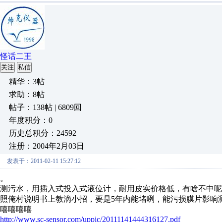
怪话二王
关注
私信
精华：3帖
求助：8帖
帖子：138帖 | 6809回
年度积分：0
历史总积分：24592
注册：2004年2月03日
发表于：2011-02-11 15:27:12
。
测污水，用插入式投入式液位计，耐用皮实价格低，有啥不中呢
照俺村说明书上教滴小招，要是5年内能堵咧，能污损膜片影响测量
嘻嘻嘻嘻
http://www.sc-sensor.com/uppic/20111141444316127.pdf