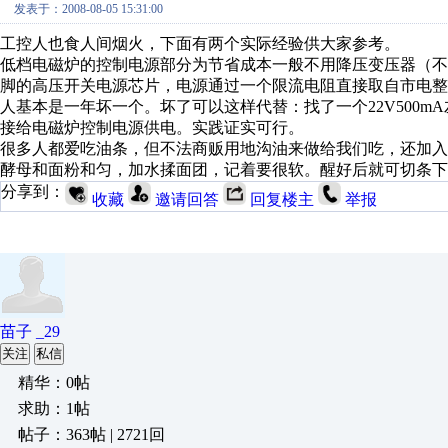
发表于：2008-08-05 15:31:00
工控人也食人间烟火，下面有两个实际经验供大家参考。
低档电磁炉的控制电源部分为节省成本一般不用降压变压器（
脚的高压开关电源芯片，电源通过一个限流电阻直接取自市电整
人基本是一年坏一个。坏了可以这样代替：找了一个22V500m
接给电磁炉控制电源供电。实践证实可行。
很多人都爱吃油条，但不法商贩用地沟油来做给我们吃，还加
酵母和面粉和匀，加水揉面团，记着要很软。醒好后就可切条下
分享到：
收藏
邀请回答
回复楼主
举报
苗子 _29
关注
私信
精华：0帖
求助：1帖
帖子：363帖 | 2721回