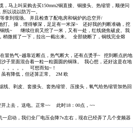
，马上叫采购去买150mm2铜直接、铜接头、热缩管，顺便问
，所以说以防万一。
拿到现场。 并且检查了配电房和锅炉的总空开/
打。 操，埋得够深，足足有一米深~ 还好我的判断准确，挖
见铜线~ 继续往前又挖了一米，又有一处，红线烧焦破皮。我
，稍微摇了一下，拉出一截出来。 全部烧断了，铜线完全熔
冒热气~越靠近断点，热气断大，还有点烫手~ 挖到断点的地
周沙子里面混合着一粒一粒圆圆的铜珠。 我心想，还好这是在地
。。。。。。 可想而知~！
有降低，但还算正常。 2M 欧
、锯线、剥皮、套接头、套热缩管、压接头，氧气给热缩管加热回
去， 送电。正常~~ 此时18：00点，~~
一启动，我们全厂电压会降7v左右，现在已经弄了几个变频器