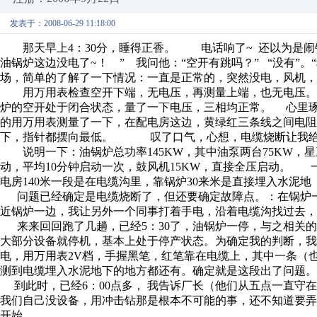
发表于：2008-06-29 11:18:00
那天早上4：30分，睡得正香。 电话响了~ 还以为是闹
油锅炉这边没电了~！ ” 我问他：“空开有跳吗？” “没有”
场，简单的了解了一下情况：一直是正常的，突然没电，风
用万用表检查空开下端，无电压，再测量上端，也无电压。 
炉的空开处于闭合状态，量了一下电压，三相均正常。 心里
的用万用表测量了一下，在配电房这边，黄绿红三条线之间电阻均
下，指针都摆向最低。 叹了口气，心想，电缆烧断让我给
说明一下：油锅炉总功率145KW，其中油泵两台75KW，星
动，平均10分钟启动一次，鼓风机15KW，直接全压启动。 一条3
电房140米一段是在电缆沟里，靠锅炉30来米是直接埋入水泥地（
问题已经确定是电缆烧断了，但还要确定故障点。：在锅炉一
近锅炉一边，我让另外一个同事打着手电，沿着电缆沟找过去，
来来回回跑了几趟，已经5：30了，油锅炉一停，与之相关
大部分设备就停机，基本上处于停产状态。为确定我的判断，
电，用万用表2V档，手握黑笔，红笔靠在电缆上，其中一条（也
测到电缆埋入水泥地下的地方都还有。确定就是这段出了问题。
到此时，已经6：00点多， 我告诉厂长（他们从五点一直守
我们自己没设备，用冲击钻那是根本不可能的事，还不知道要
开始。