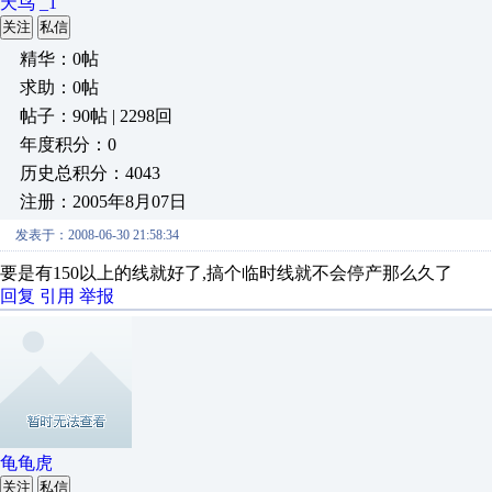
天鸟 _1
关注
私信
精华：0帖
求助：0帖
帖子：90帖 | 2298回
年度积分：0
历史总积分：4043
注册：2005年8月07日
发表于：2008-06-30 21:58:34
要是有150以上的线就好了,搞个临时线就不会停产那么久了
回复
引用
举报
龟龟虎
关注
私信