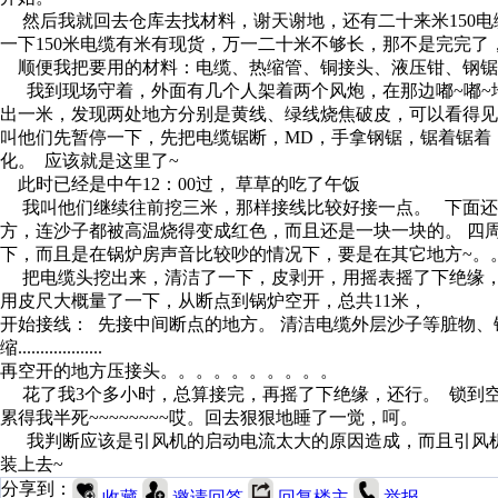
然后我就回去仓库去找材料，谢天谢地，还有二十来米150电缆
一下150米电缆有米有现货，万一二十米不够长，那不是完完了
顺便我把要用的材料：电缆、热缩管、铜接头、液压钳、钢锯等
我到现场守着，外面有几个人架着两个风炮，在那边嘟~嘟~地
出一米，发现两处地方分别是黄线、绿线烧焦破皮，可以看得
叫他们先暂停一下，先把电缆锯断，MD，手拿钢锯，锯着锯着
化。 应该就是这里了~
此时已经是中午12：00过， 草草的吃了午饭
我叫他们继续往前挖三米，那样接线比较好接一点。 下面还在
方，连沙子都被高温烧得变成红色，而且还是一块一块的。 四
下，而且是在锅炉房声音比较吵的情况下，要是在其它地方~。
把电缆头挖出来，清洁了一下，皮剥开，用摇表摇了下绝缘，虽
用皮尺大概量了一下，从断点到锅炉空开，总共11米，
开始接线： 先接中间断点的地方。 清洁电缆外层沙子等脏物
缩...................
再空开的地方压接头。。。。。。。。。。
花了我3个多小时，总算接完，再摇了下绝缘，还行。 锁到空开上
累得我半死~~~~~~~~哎。回去狠狠地睡了一觉，呵。
我判断应该是引风机的启动电流太大的原因造成，而且引风机
装上去~
分享到：
收藏
邀请回答
回复楼主
举报