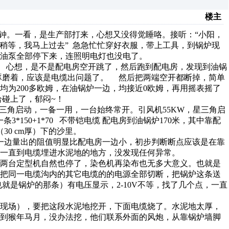
楼主
钟。一看，是生产部打来，心想又没得觉睡咯。接听：“小阳，
。“稍等，我马上过去” 急急忙忙穿好衣服，带上工具，到锅炉现
机，油泵全部停下来，连照明电灯也没电了。
心想，是不是配电房空开跳了，然后跑到配电房，发现到油锅
琢磨着，应该是电缆出问题了。 然后把两端空开都断掉，简单
为200多欧姆，在油锅炉一边，均接近0欧姆，再用摇表摇了
碰上了，郁闷~！
三角启动，一备一用，一台始终常开。引风机55KW，星三角启
*150+1*70 不带铠电缆 配电房到油锅炉170米，其中靠配
30 cm厚）下的沙里。
边量出的阻值明显比配电房一边小，初步判断断点应该是在靠
一直到电缆埋进水泥地的地方，没发现任何异常。
的两台定型机自然也停了，染色机再染布也无多大意义。也就是
我把同一电缆沟内的其它电缆的的电源全部切断，把锅炉这条送
就是锅炉的那条）有电压显示，2-10V不等，找了几个点，一直
在现场），要把这段水泥地挖开，下面电缆烧了。水泥地太厚，
弄到猴年马月，没办法挖，他们联系外面的风炮，从靠锅炉墙脚