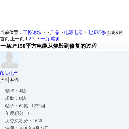
当前位置：
工控论坛
> >
产品
>
电源电器
>
电源维修
我要发帖
首页
上一页
1
2
3
下一页
尾页
一条3*150平方电缆从烧毁到修复的过程
印染电气
关注
私信
精华：4帖
求助：0帖
帖子：68帖 | 1229回
年度积分：0
历史总积分：1636
注册：2006年9月22日