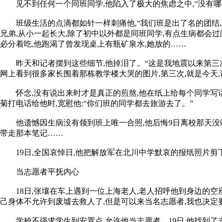
见不到任何一个同班同学,他陷入了极大的焦虑之中,“没有哪
班级生活的点滴都如针一样刺痛他,“我们班是出了名的团结,球
兄弟,从小一起长大,除了初中以外都是同班同学,有点生病都会过问
必分着吃,他跑渴了曾发现桌上有瓶矿泉水,她放的……
昨天和记者摆到这些细节,他掉泪了。“这是我地震以来第三次掉
网上看到很多家长围着那栋教学楼大哭的图片,第三次,就是今天,
怀念,没有说出来时才是真正的煎熬,他在纸上给每个同学写话,
菊打电话给他时,宽慰他:“你们班的同学都去旅游去了。”
他遗憾因生病没有领到班上唯一合照,他后悔9日离校那天没站
带走那本笔记……
19日,全国哀悼日,他把解放军在北川中学默哀的报纸照片剪
当志愿者平抚内心
18日,张壤在车上遇到一位上海老人,老人招呼他到身边的空座
己身体不允许到废墟去救人了,但是可以来当名志愿者,我也决定
学校不强求学生到安置点,允许他当志愿者。19日,他找到了志