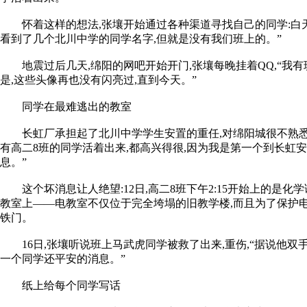
怀着这样的想法,张壤开始通过各种渠道寻找自己的同学:白天,他
看到了几个北川中学的同学名字,但就是没有我们班上的。”
地震过后几天,绵阳的网吧开始开门,张壤每晚挂着QQ,“我有班
是,这些头像再也没有闪亮过,直到今天。”
同学在最难逃出的教室
长虹厂承担起了北川中学学生安置的重任,对绵阳城很不熟悉的
有高二8班的同学活着出来,都高兴得很,因为我是第一个到长虹安
息。”
这个坏消息让人绝望:12日,高二8班下午2:15开始上的是化
教室上——电教室不仅位于完全垮塌的旧教学楼,而且为了保护电
铁门。
16日,张壤听说班上马武虎同学被救了出来,重伤,“据说他双手
一个同学还平安的消息。”
纸上给每个同学写话