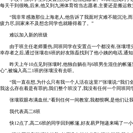
每天干到很晚,后来,他又到九洲体育馆当志愿者,主要还是搬运
“我非常感激那位上海老人,他告诉了我面对灾难不能沉沦,而
疲力尽,回家来不及想念同学也就睡得着了。”
难以加入新的班级
由于班主任老师重伤,同班同学在安置点一个都没有,张壤埋头
幸存者之后,通过张壤在6班的好友陈磊找到了他小姨的电话,通
昨天上午10点见到张壤时,他独自躺在与6班男生混住的帐篷里
心”,被编入高二1班的张壤没有去听。
“我一直在想,为什么只有我一个人活在这里?”张壤说:“我们
我这么存在着是有罪的,我们整个班没了,我没有任何一个同班同学
张壤双眼布满血丝,“看到任何一间教室,我都恨啊,是他们让我
我代表高二8班
快12点了,高二6班的同学回到帐篷,好友易尹翔递来喝了一小