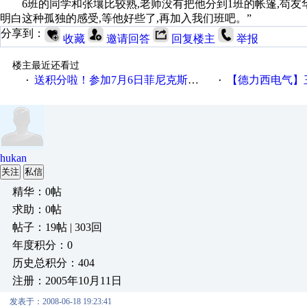
6班的同学和张壤比较熟,老师没有把他分到1班的帐篷,苟友华
明白这种孤独的感受,等他好些了,再加入我们班吧。”
分享到：
收藏
邀请回答
回复楼主
举报
楼主最近还看过
送积分啦！参加7月6日菲尼克斯在线研讨会即得
【德力西电气】三
·
·
hukan
关注
私信
精华：0帖
求助：0帖
帖子：19帖 | 303回
年度积分：0
历史总积分：404
注册：2005年10月11日
发表于：2008-06-18 19:23:41