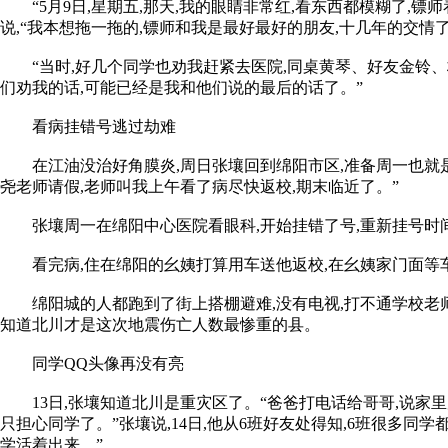
“5月9日,星期五,那天,我的眼睛非常红,看东西都模糊了,镖
说,“我本想拖一拖的,镖师和我是最好最好的朋友,十几年的交情
“当时,好几个同学也劝我赶紧去医院,同桌黄琴、好友金铃、杨
们劝我的话,可能已经是我和他们说的最后的话了。”
看病挂错号逃过劫难
在江油没治好角膜炎,周日张壤回到绵阳市区,准备周一也就是1
尧老师请假,老师叫我上午看了病尽快返校,期末临近了。”
张壤周一在绵阳中心医院看眼科,开始挂错了号,重新挂号时间就
看完病,住在绵阳的幺姨打算用车送他返校,在幺姨家门面等车
绵阳城的人都跑到了街上搭棚避难,没有电视,打不通学校老师同
知道北川才是这次地震伤亡人数最惨重的县。
同学QQ头像再没有亮
13日,张壤知道北川是重灾区了。“爸爸打电话给哥哥,说家里
只担心同学了。”张壤说,14日,他从6班好友处得知,6班很多同
学活着出来。”