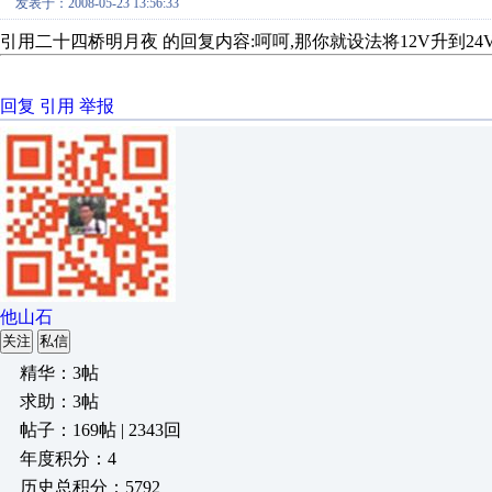
发表于：2008-05-23 13:56:33
引用二十四桥明月夜 的回复内容:呵呵,那你就设法将12V升到24V
回复
引用
举报
他山石
关注
私信
精华：3帖
求助：3帖
帖子：169帖 | 2343回
年度积分：4
历史总积分：5792