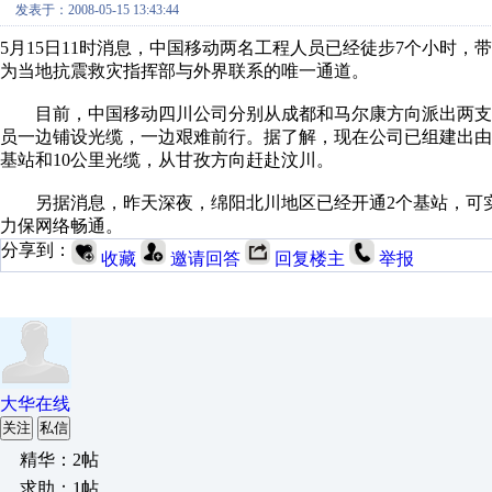
发表于：2008-05-15 13:43:44
5月15日11时消息，中国移动两名工程人员已经徒步7个小时，
为当地抗震救灾指挥部与外界联系的唯一通道。
目前，中国移动四川公司分别从成都和马尔康方向派出两支队
员一边铺设光缆，一边艰难前行。据了解，现在公司已组建出由4
基站和10公里光缆，从甘孜方向赶赴汶川。
另据消息，昨天深夜，绵阳北川地区已经开通2个基站，可实
力保网络畅通。
分享到：
收藏
邀请回答
回复楼主
举报
大华在线
关注
私信
精华：2帖
求助：1帖