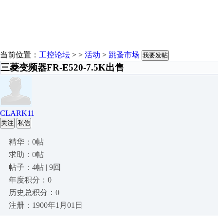
当前位置：
工控论坛
> >
活动
>
跳蚤市场
我要发帖
三菱变频器FR-E520-7.5K出售
CLARK11
关注
私信
精华：0帖
求助：0帖
帖子：4帖 | 9回
年度积分：0
历史总积分：0
注册：1900年1月01日