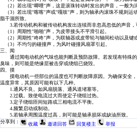
（2）若出现"唧哩"声，这是滚珠转动时发出的声音，一般为
（3）若出现"喀喀"声或"嘎吱"声，则为轴承内滚珠不规则
脂干涸所致。
3.若传动机构和被传动机构发出连续而非忽高忽低的声音，
（1）周期性"啪啪"声，为皮带接头不平滑引起。
（2）周期性"咚咚"声，为联轴器或皮带轮与轴间松动以及键
（3）不均匀的碰撞声，为风叶碰撞风扇罩引起。
三、闻
通过闻电动机的气味也能判断及预防故障。若发现有特殊的
臭味，则可能是绝缘层被击穿或绕组已烧毁。
四、摸
摸电动机一些部位的温度也可判断故障原因。为确保安全，
温度异常，其原因可能有以下几种。
1.通风不良。如风扇脱落、通风道堵塞等。
2.过载。致使电流过大而使定子绕组过热。
3.定子绕组匝间短路或三相电流不平衡。
4.频繁启动或制动。
5.若轴承周围温度过高，则可能是轴承损坏或缺油所致。
分享到：
收藏
邀请回答
回复楼主
举报