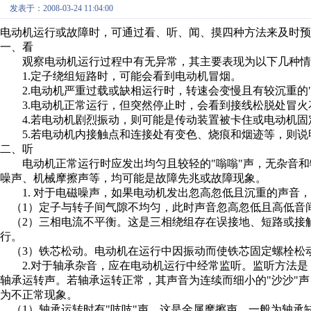
发表于：2008-03-24 11:04:00
电动机运行或故障时，可通过看、听、闻、摸四种方法来及时预
一、看
观察电动机运行过程中有无异常，其主要表现为以下几种情
1.定子绕组短路时，可能会看到电动机冒烟。
2.电动机严重过载或缺相运行时，转速会变慢且有较沉重的"
3.电动机正常运行，但突然停止时，会看到接线松脱处冒火
4.若电动机剧烈振动，则可能是传动装置被卡住或电动机固
5.若电动机内接触点和连接处有变色、烧痕和烟迹等，则说
二、听
电动机正常运行时应发出均匀且较轻的"嗡嗡"声，无杂音和
噪声、机械摩擦声等，均可能是故障先兆或故障现象。
1. 对于电磁噪声，如果电动机发出忽高忽低且沉重的声音
（1）定子与转子间气隙不均匀，此时声音忽高忽低且高低音
（2）三相电流不平衡。这是三相绕组存在误接地、短路或接
行。
（3）铁芯松动。电动机在运行中因振动而使铁芯固定螺栓松
2.对于轴承杂音，应在电动机运行中经常监听。监听方法是
轴承运转声。若轴承运转正常，其声音为连续而细小的"沙沙"
为不正常现象。
（1）轴承运转时有"吱吱"声，这是金属摩擦声，一般为轴承