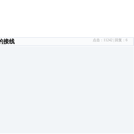
点击：
11242
| 回复：
6
的接线