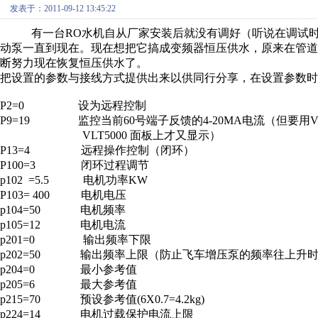
发表于：2011-09-12 13:45:22
有一台RO水机自从厂家安装后就没有调好（听说在调试时
动泵一直到现在。现在想把它搞成变频器恒压供水，原来在管道上安装
断努力现在恢复恒压供水了。
把设置的参数与接线方式提供出来以供同行分享，在设置参数时
P2=0 设为远程控制
P9=19 监控当前60号端子反馈的4-20MA电流（但要用VLT
VLT5000 面板上才又显示）
P13=4 远程操作控制（闭环）
P100=3 闭环过程调节
p102 =5.5 电机功率KW
P103= 400 电机电压
p104=50 电机频率
p105=12 电机电流
p201=0 输出频率下限
p202=50 输出频率上限（防止飞车增压泵的频率往上升
p204=0 最小参考值
p205=6 最大参考值
p215=70 预设参考值(6X0.7=4.2kg)
p224=14 电机过载保护电流上限