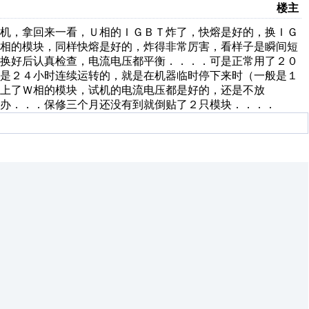
楼主
电机，拿回来一看，Ｕ相的ＩＧＢＴ炸了，快熔是好的，换ＩＧ
Ｖ相的模块，同样快熔是好的，炸得非常厉害，看样子是瞬间短
块换好后认真检查，电流电压都平衡．．．．可是正常用了２０
机是２４小时连续运转的，就是在机器临时停下来时（一般是１
上了Ｗ相的模块，试机的电流电压都是好的，还是不放
办．．．保修三个月还没有到就倒贴了２只模块．．．．