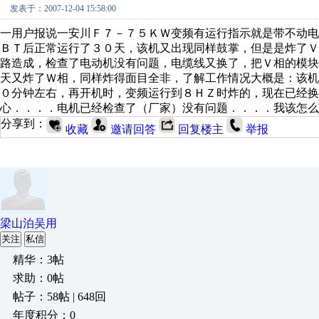
发表于：2007-12-04 15:58:00
一用户报说一安川Ｆ７－７５ＫＷ变频有运行指示就是带不动
ＢＴ后正常运行了３０天，该机又出现同样鼓掌，但是是炸了
路造成，检查了电动机没有问题，电缆线又换了，把Ｖ相的模
天又炸了Ｗ相，同样炸得面目全非，了解工作情况大概是：该
０分钟左右，再开机时，变频运行到８ＨＺ时炸的，现在已经换
心．．．．电机已经检查了（厂家）没有问题．．．．我该怎么
分享到：
收藏
邀请回答
回复楼主
举报
梁山泊吴用
关注
私信
精华：3帖
求助：0帖
帖子：58帖 | 648回
年度积分：0