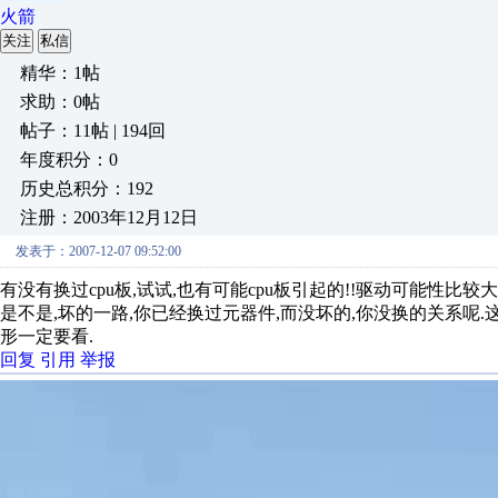
火箭
关注
私信
精华：1帖
求助：0帖
帖子：11帖 | 194回
年度积分：0
历史总积分：192
注册：2003年12月12日
发表于：2007-12-07 09:52:00
有没有换过cpu板,试试,也有可能cpu板引起的!!驱动可能性比
是不是,坏的一路,你已经换过元器件,而没坏的,你没换的关系呢.这
形一定要看.
回复
引用
举报