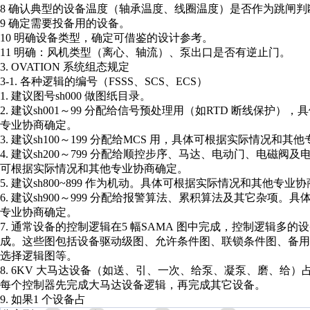
8 确认典型的设备温度（轴承温度、线圈温度）是否作为跳闸判
9 确定需要投备用的设备。
10 明确设备类型，确定可借鉴的设计参考。
11 明确：风机类型（离心、轴流）、泵出口是否有逆止门。
3. OVATION 系统组态规定
3-1. 各种逻辑的编号（FSSS、SCS、ECS）
1. 建议图号sh000 做图纸目录。
2. 建议sh001～99 分配给信号预处理用（如RTD 断线保护
专业协商确定。
3. 建议sh100～199 分配给MCS 用，具体可根据实际情况和
4. 建议sh200～799 分配给顺控步序、马达、电动门、电磁阀
可根据实际情况和其他专业协商确定。
5. 建议sh800~899 作为机动。具体可根据实际情况和其他专业
6. 建议sh900～999 分配给报警算法、累积算法及其它杂项。
专业协商确定。
7. 通常设备的控制逻辑在5 幅SAMA 图中完成，控制逻辑多的设备
成。这些图包括设备驱动级图、允许条件图、联锁条件图、备用
选择逻辑图等。
8. 6KV 大马达设备（如送、引、一次、给泵、凝泵、磨、给）占用
每个控制器先完成大马达设备逻辑，再完成其它设备。
9. 如果1 个设备占