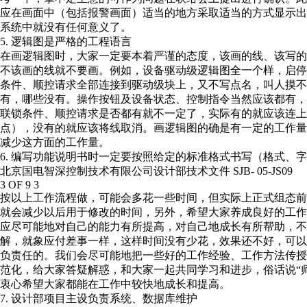
应在画面中（包括报警画面）适当的地方采取适当的方式显示出
系统中就没有任何意义了。
5. 逻辑图是严格的工程语言
在画逻辑图时，大家一定要本着严谨的态度，该画的线、该写的
不该画的线就不要画。例如，设备驱动级逻辑图全一个样，启停
条件、顺控请求全部连接到驱动级块上，又不写点名，叫人摸不
有，哪些没有。操作按钮及设备状态、控制指令当然应该都有，
联锁条件、顺控请求是否都有就不一定了，实际有的就应该连上
点），没有的就应该将线取消。画逻辑图的确是有一定的工作量
减少这方面的工作量。
6. 编写功能说明书时一定要按照给定的标准格式书写（格式、
北京国电智深控制技术有限公司设计部技术文件 SJB- 05-JS09
3 OF 9 3
按以上工作流程做，可能会多花一些时间，但实际上正式组态前
就会减少以后用于修改的时间，另外，希望大家养成良好的工作
应尽可能地对自己的能力有所提高，对自己地成长有所帮助，不
解，就象应付差事一样，这样时间没有少花，效果还不好，可以
负责任的。我们会尽可能地把一些好的工作经验、工作方法传授
范化，给大家答疑解惑，和大家一起共同学习和进步，俗话说“
衷心希望大家都能在工作中较快地成长和提高。
7. 设计部项目主设负责系统、数据库维护