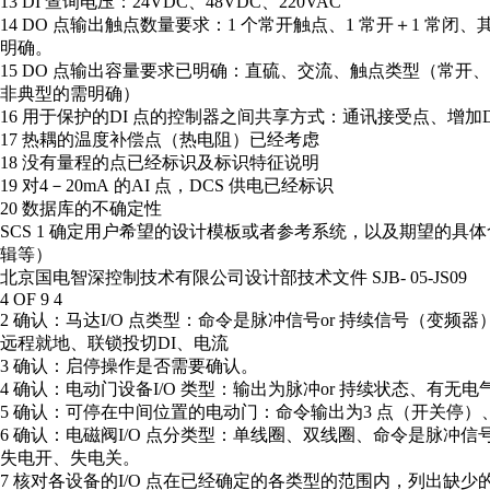
13 DI 查询电压：24VDC、48VDC、220VAC
14 DO 点输出触点数量要求：1 个常开触点、1 常开＋1 常闭
明确。
15 DO 点输出容量要求已明确：直硫、交流、触点类型（常开
非典型的需明确）
16 用于保护的DI 点的控制器之间共享方式：通讯接受点、增加DO
17 热耦的温度补偿点（热电阻）已经考虑
18 没有量程的点已经标识及标识特征说明
19 对4－20mA 的AI 点，DCS 供电已经标识
20 数据库的不确定性
SCS 1 确定用户希望的设计模板或者参考系统，以及期望的具
辑等）
北京国电智深控制技术有限公司设计部技术文件 SJB- 05-JS09
4 OF 9 4
2 确认：马达I/O 点类型：命令是脉冲信号or 持续信号（变频
远程就地、联锁投切DI、电流
3 确认：启停操作是否需要确认。
4 确认：电动门设备I/O 类型：输出为脉冲or 持续状态、有无电
5 确认：可停在中间位置的电动门：命令输出为3 点（开关停）
6 确认：电磁阀I/O 点分类型：单线圈、双线圈、命令是脉冲信号
失电开、失电关。
7 核对各设备的I/O 点在已经确定的各类型的范围内，列出缺少的I