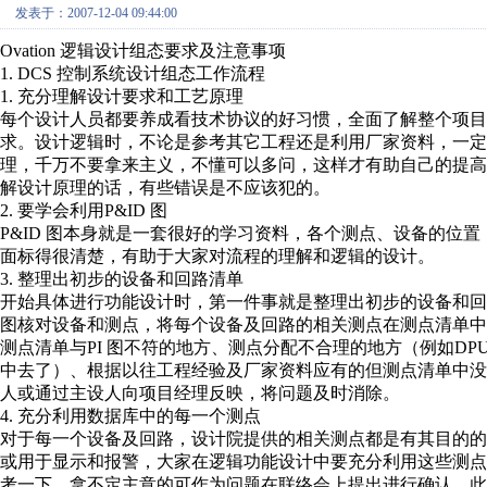
发表于：2007-12-04 09:44:00
Ovation 逻辑设计组态要求及注意事项
1. DCS 控制系统设计组态工作流程
1. 充分理解设计要求和工艺原理
每个设计人员都要养成看技术协议的好习惯，全面了解整个项目
求。设计逻辑时，不论是参考其它工程还是利用厂家资料，一定
理，千万不要拿来主义，不懂可以多问，这样才有助自己的提高
解设计原理的话，有些错误是不应该犯的。
2. 要学会利用P&ID 图
P&ID 图本身就是一套很好的学习资料，各个测点、设备的位
面标得很清楚，有助于大家对流程的理解和逻辑的设计。
3. 整理出初步的设备和回路清单
开始具体进行功能设计时，第一件事就是整理出初步的设备和回
图核对设备和测点，将每个设备及回路的相关测点在测点清单中
测点清单与PI 图不符的地方、测点分配不合理的地方（例如DPU1
中去了）、根据以往工程经验及厂家资料应有的但测点清单中没
人或通过主设人向项目经理反映，将问题及时消除。
4. 充分利用数据库中的每一个测点
对于每一个设备及回路，设计院提供的相关测点都是有其目的的
或用于显示和报警，大家在逻辑功能设计中要充分利用这些测点
考一下，拿不定主意的可作为问题在联络会上提出进行确认。此