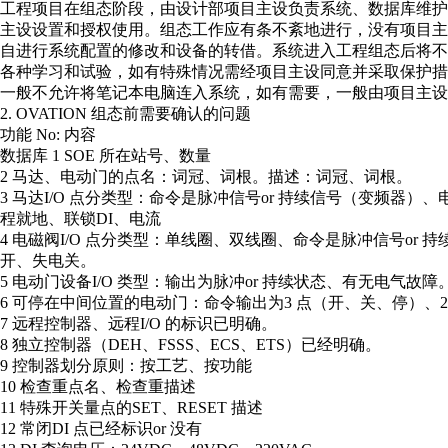
工程项目在组态阶段，由设计部项目主设负责系统、数据库维护
主设设置和授权使用。组态工作应有条不紊地进行，没有项目主
自进行系统配置的修改和设备的转借。系统进入工程组态后将不
各种学习和试验，如有特殊情况需经项目主设同意并采取保护措
一般不允许将笔记本电脑连入系统，如有需要，一般由项目主设
2. OVATION 组态前需要确认的问题
功能 No: 内容
数据库 1 SOE 所在站号、数量
2 马达、电动门的点名：词冠、词根。描述：词冠、词根。
3 马达I/O 点分类型：命令是脉冲信号or 持续信号（变频器）
程就地、联锁DI、电流
4 电磁阀I/O 点分类型：单线圈、双线圈、命令是脉冲信号or 
开、失电关。
5 电动门设备I/O 类型：输出为脉冲or 持续状态、有无电气故障
6 可停在中间位置的电动门：命令输出为3 点（开、关、停）、2
7 远程控制器、远程I/O 的标识已明确。
8 独立控制器（DEH、FSSS、ECS、ETS）已经明确。
9 控制器划分原则：按工艺、按功能
10 检查重点名、检查重描述
11 特殊开关量点的SET、RESET 描述
12 常闭DI 点已经标识or 没有