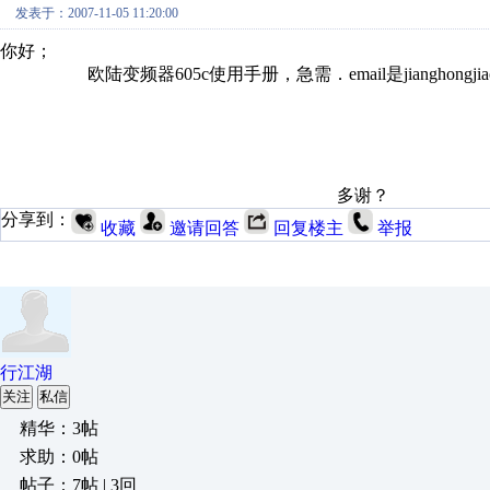
发表于：2007-11-05 11:20:00
你好；
欧陆变频器605c使用手册，急需．email是jianghongjiao12
多谢？
分享到：
收藏
邀请回答
回复楼主
举报
行江湖
关注
私信
精华：3帖
求助：0帖
帖子：7帖 | 3回