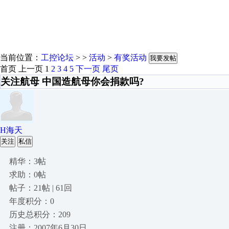
当前位置：
工控论坛
> >
活动
>
有奖活动
我要发帖
首页
上一页
1
2
3
4
5
下一页
尾页
关注航母 中国造航母你会捐款吗?
H海天
关注
私信
精华：3帖
求助：0帖
帖子：21帖 | 61回
年度积分：0
历史总积分：209
注册：2007年6月30日