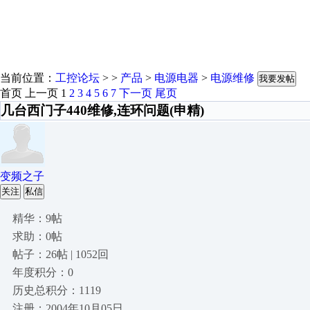
当前位置：
工控论坛
> >
产品
>
电源电器
>
电源维修
我要发帖
首页
上一页
1
2
3
4
5
6
7
下一页
尾页
几台西门子440维修,连环问题(申精)
变频之子
关注
私信
精华：9帖
求助：0帖
帖子：26帖 | 1052回
年度积分：0
历史总积分：1119
注册：2004年10月05日