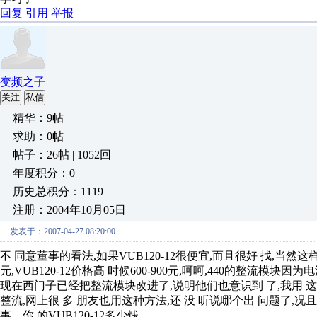
回复
引用
举报
变频之子
关注
私信
精华：9帖
求助：0帖
帖子：26帖 | 1052回
年度积分：0
历史总积分：1119
注册：2004年10月05日
发表于：2007-04-27 08:20:00
不 同意董事的看法,如果VUB120-12很便宜,而且很好 找,当然这样
元,VUB120-12价格高 时候600-900元,呵呵,440的整流模
现在西门子已经把整流模块改进了,说明他们也意识到 了,我用 这
整流,网上很 多 朋友也用这种方法,还 没 听说哪个出 问题了,况且如
事，你 的VUB120-12多少钱