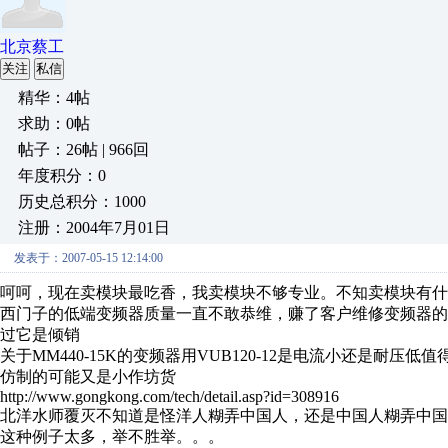
北京蔡工
关注
私信
精华：4帖
求助：0帖
帖子：26帖 | 966回
年度积分：0
历史总积分：1000
注册：2004年7月01日
发表于：2007-05-15 12:14:00
呵呵，现在卖模块最吃香，我卖模块不够专业。不知卖模块有什
西门子的低端变频器质量一直不敢恭维，赚了客户维修变频器
过它是倾销
关于MM440-15K的变频器用VUB120-12是电流小还是
仿制的可能又是小作坊货
http://www.gongkong.com/tech/detail.asp?id=308916
北洋水师覆灭不知道是怪洋人糊弄中国人，还是中国人糊弄中国
这种例子太多，举不胜举。。。