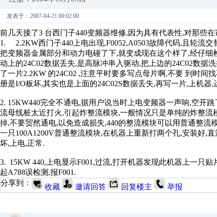
发表于：2007-04-21 00:02:00
前几天接了3 台西门子440变频器维修,因为具有代表性,对那
1. 2.2KW西门子440上电出现,F0052,A0503故障代码,
把变频器金属部分和动力电碰了下,就变成现在这个样了,经仔细
动上的24C02数据丢失,是高脉冲串入驱动,把上边的24C02数据洗掉
了一片2.2KW 的24C02 ,注意平时要多写点母片啊,不要 到时间找不
册是I/O板坏,其实也是上面的24C02S数据丢失,再写一片,上机器,
2. 15KW440完全不通电,据用户说当时上电变频器一声响,空开
流母线桩太近打火,引起炸整流模块,一般情况只是单纯的炸整流
掉,不要贸然通电,以免造成损失,440的整流模块可以用普通整流
一只100A1200V普通整流模块,在机器上重新打两个孔,安装
坏,上电,正常.
3. 15KW 440,上电显示F001,过流,打开机器发现此机器上
起A788误检测,报F001.
分享到：
收藏
邀请回答
回复楼主
举报