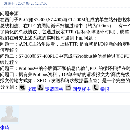
发表于：2007-03-25 12:57:00
问题来源：
在西门子PLC(如S7-300,S7-400)与ET-200M组成的单主站分
总线相连。在PLC的周期循环扫描过程中（约为100ms），有一个I
了简化的总线协议，它通过设定TTR (目标令牌循环时间)，
我们在研究上述系统的实时性时遇到下面问题：
问题一：从PLC主站角度看，上述TTR 是否就是I/O刷新的给定
何理解？
问题二：S7-300和S7-400PLC中完成与Profibus通信是通过
续过程？
问题三：Profibus中的令牌循环和信息传输与PLC的循环扫描
问题四：据有关Profibus资料，DP单主站的请求报文为‘高优先级
报文传输方式如：SRD（发送和请求数据需应答）是一个完整
分享到：
收藏
邀请回答
回复楼主
举报
张琦