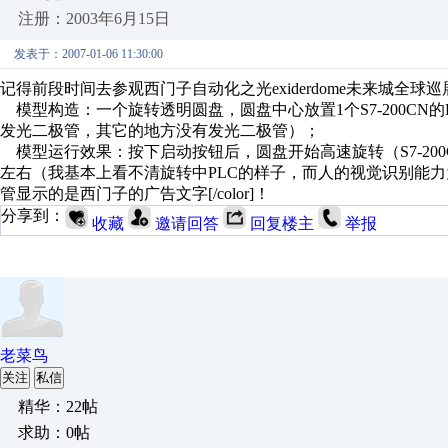
注册：2003年6月15日
发表于：2007-01-06 11:30:00
记得前段时间去参观西门子自动化之光exiderdome未来城全
模型构造：一个旋转透明圆盘，圆盘中心放置1个S7-200CN
发光二极管，其它的地方没有发光二极管）；
模型运行效果：按下启动按钮后，圆盘开始高速旋转（S7-200C
左右（我基本上看不清旋转中PLC的样子，而人的视觉识别能力为0.1
管显示的是西门子的广告文字[/color]！
分享到：
收藏
邀请回答
回复楼主
举报
老菜鸟
关注
私信
精华：22帖
求助：0帖