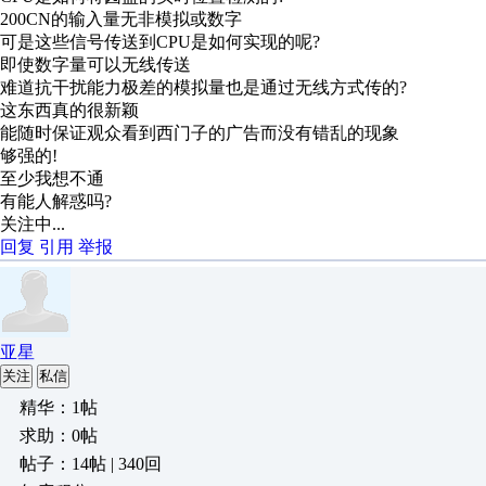
200CN的输入量无非模拟或数字
可是这些信号传送到CPU是如何实现的呢?
即使数字量可以无线传送
难道抗干扰能力极差的模拟量也是通过无线方式传的?
这东西真的很新颖
能随时保证观众看到西门子的广告而没有错乱的现象
够强的!
至少我想不通
有能人解惑吗?
关注中...
回复
引用
举报
亚星
关注
私信
精华：1帖
求助：0帖
帖子：14帖 | 340回