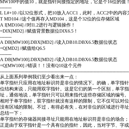
MW100中的值10，就是指针间接指定的地址，它是个16位的值
--------
L L#+10 //以32位形式，把10放入ACC1，此时，ACC2中的内容
T MD104 //这个值再存入MD104，这是个32位的位存储区域
A I[MD104] //对I1.2进行与逻辑操作！
=DIX[MD2] //赋值背景数据位DIX6.5！
--------
A DB[MW100].DBX[MD2] //读入DB10.DBX6.5数据位状态
=Q[MD2] //赋值给Q6.5
--------
A DB[MW100].DBX[MD2] //读入DB10.DBX6.5数据位状态
=Q[MW100] //错误！！没有Q10这个元件
-----------------------------------------------------------------------------------------
从上面系列举例我们至少看出来一点：
单字指针只应用在地址标识符是非位的情况下。的确，单字指针前面描述
位结构来说，只能用双字指针。这是它们的第一个区别，单字指针
址，通俗地说，单字指针只可以用来指代这些存储区域的编号。
相对于单字指针，双字指针就没有这样的限制，它不仅可以对位地
没有区域的限制。不过，有得必有失，在对非位的区域进行寻址时，
总结一下：
单字指针的存储器间接寻址只能用在地址标识符是非位的场合
正是由于双字指针是一个具有位的指针，因此，当对字节、字或