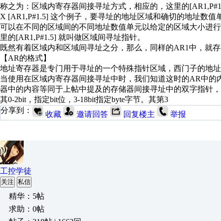
称之为：区域内寄存器间接寻址方式，相应的，这里的[AR1,P#1
X [AR1,P#1.5] 这个例子，要寻址的地址区域和确切的
可以在不同的区域间的不同地址数值单元以给定的区域大小进
里的[AR1,P#1.5] 就叫做区域间寻址指针。
既然有着区域内和区域间寻址之分，那么，同样的AR1中，就
【AR的格式】
地址寄存器是专门用于寻址的一个特殊指针区域，西门子的地址寄
当使用在区域内寄存器间接寻址中时，我们知道这时的AR中的
器中的内容等同于上帖中提及的存储器间接寻址中的双字指针，
其0-2bit，指定bit位，3-18bit指定byte字节。其第3
分享到：
收藏
邀请回答
回复楼主
举报
工控学徒
关注
私信
精华：5帖
求助：0帖