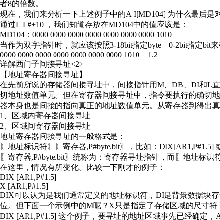
者8的倍数。
现在，我们来分析一下上述例子中的A I[MD104] 为什么最后是对
通过L L#+10 ，我们知道存放在MD104中的值应该是：
MD104：0000 0000 0000 0000 0000 0000 0000 1010
当作为双字指针时，就应该按照3-18bit指定byte，0-2bit指
0000 0000 0000 0000 0000 0000 0000 1010 = 1.2
详解西门子间接寻址<2>
【地址寄存器间接寻址】
在先前所说的存储器间接寻址中，间接指针用M、DB、DI和L
切地址数值单元。但在寄存器间接寻址中，指令要执行的确切
器本身也是间接的指向真正的地址数值单元。从寄存器到得出真
1、区域内寄存器间接寻址
2、区域间寄存器间接寻址
地址寄存器间接寻址的一般格式是：
〖地址标识符〗〖寄存器,P#byte.bit〗，比如：DIX[AR1,P#1.5] 或 M
〖寄存器,P#byte.bit〗统称为：寄存器寻址指针，而〖地
在这里，情况有所变化。比较一下刚才的例子：
DIX [AR1,P#1.5]
X [AR1,P#1.5]
DIX可以认为是我们通常定义的地址标识符，DI是背景数据块
位。但下面一个示例中的M呢？X只是指定了存储区域的尺寸符
DIX [AR1,P#1.5] 这个例子，要寻址的地址区域事先已