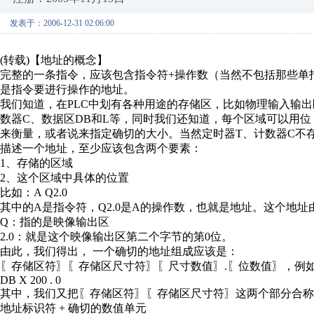
发表于：2006-12-31 02:06:00
(转载)【地址的概念】
完整的一条指令，应该包含指令符+操作数（当然不包括那些单
是指令要进行操作的地址。
我们知道，在PLC中划有各种用途的存储区，比如物理输入输出
数器C、数据区DB和L等，同时我们还知道，每个区域可以用位（B
来衡量，或者说来指定确切的大小。当然定时器T、计数器C不
描述一个地址，至少应该包含两个要素：
1、存储的区域
2、这个区域中具体的位置
比如：A Q2.0
其中的A是指令符，Q2.0是A的操作数，也就是地址。这个地址
Q：指的是映像输出区
2.0：就是这个映像输出区第二个字节的第0位。
由此，我们得出， 一个确切的地址组成应该是：
〖存储区符〗〖存储区尺寸符〗〖尺寸数值〗.〖位数值〗，例如：D
DB X 200 . 0
其中，我们又把〖存储区符〗〖存储区尺寸符〗这两个部分合
地址标识符 + 确切的数值单元