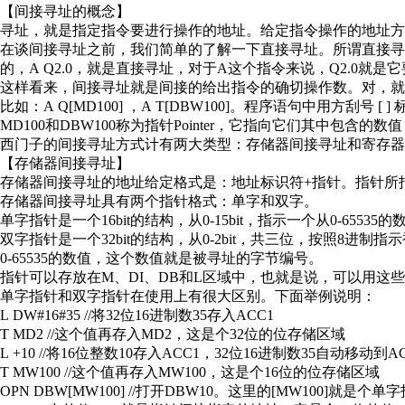
【间接寻址的概念】
寻址，就是指定指令要进行操作的地址。给定指令操作的地址方
在谈间接寻址之前，我们简单的了解一下直接寻址。所谓直接
的，A Q2.0，就是直接寻址，对于A这个指令来说，Q2.0就是
这样看来，间接寻址就是间接的给出指令的确切操作数。对，就
比如：A Q[MD100] ，A T[DBW100]。程序语句中用方
MD100和DBW100称为指针Pointer，它指向它们其中包
西门子的间接寻址方式计有两大类型：存储器间接寻址和寄存器
【存储器间接寻址】
存储器间接寻址的地址给定格式是：地址标识符+指针。指针所
存储器间接寻址具有两个指针格式：单字和双字。
单字指针是一个16bit的结构，从0-15bit，指示一个从0-65
双字指针是一个32bit的结构，从0-2bit，共三位，按照8进制指示
0-65535的数值，这个数值就是被寻址的字节编号。
指针可以存放在M、DI、DB和L区域中，也就是说，可以用这
单字指针和双字指针在使用上有很大区别。下面举例说明：
L DW#16#35 //将32位16进制数35存入ACC1
T MD2 //这个值再存入MD2，这是个32位的位存储区域
L +10 //将16位整数10存入ACC1，32位16进制数35自动移动到A
T MW100 //这个值再存入MW100，这是个16位的位存储区域
OPN DBW[MW100] //打开DBW10。这里的[MW100]就