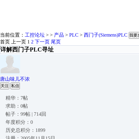
当前位置：
工控论坛
> >
产品
>
PLC
>
西门子(Siemens)PLC
我要
首页
上一页
1
2
下一页
尾页
详解西门子PLC寻址
唐山味儿不浓
关注
私信
精华：7帖
求助：0帖
帖子：99帖 | 714回
年度积分：0
历史总积分：1899
注册：2005年11月15日