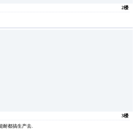
2楼
3楼
能耐都搞生产去.