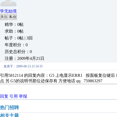
学无始境
关注
私信
精华：0帖
求助：0帖
帖子：0帖 | 3回
年度积分：0
历史总积分：0
注册：2009年4月21日
发表于：2009-08-23 21:54:35
引用5812114 的回复内容：G5 上电显示ERR1 按面板复位
点 另 G5的说明书那位还保存有 方便地话 qq 759863297
回复
引用
举报
热门招聘
相关主题