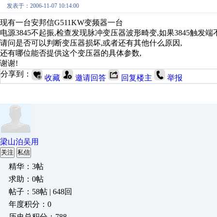
发表于：2006-11-07 10:14:00
现有一台安邦信G511KW变频器一台
电源3845不起振,检查发现脉冲变压器波形畸变,如果3845触发端
请问是否可以判断变压器损坏,或者还有其他什么原因,
还有哪位能否提供这个变压器的具体参数,
谢谢!
分享到：
收藏
邀请回答
回复楼主
举报
梁山泊吴用
关注
私信
精华：3帖
求助：0帖
帖子：58帖 | 648回
年度积分：0
历史总积分：788