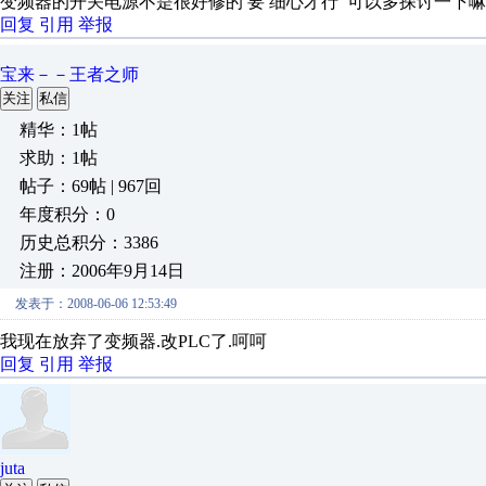
变频器的开关电源不是很好修的 要 细心才行 可以多探讨一下嘛 o(∩
回复
引用
举报
宝来－－王者之师
关注
私信
精华：1帖
求助：1帖
帖子：69帖 | 967回
年度积分：0
历史总积分：3386
注册：2006年9月14日
发表于：2008-06-06 12:53:49
我现在放弃了变频器.改PLC了.呵呵
回复
引用
举报
juta