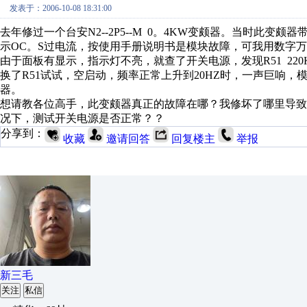
发表于：2006-10-08 18:31:00
去年修过一个台安N2--2P5--M 0。4KW变颇器。当时此
示OC。S过电流，按使用手册说明书是模块故障，可我用数字万用表测L1
由于面板有显示，指示灯不亮，就查了开关电源，发现R51 220KW
换了R51试试，空启动，频率正常上升到20HZ时，一声巨响
器。
想请教各位高手，此变颇器真正的故障在哪？我修坏了哪里导
况下，测试开关电源是否正常？？
分享到：
收藏
邀请回答
回复楼主
举报
新三毛
关注
私信