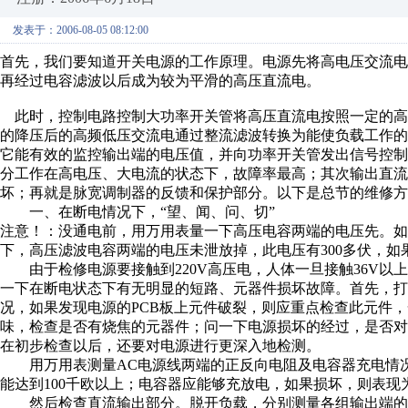
发表于：2006-08-05 08:12:00
首先，我们要知道开关电源的工作原理。电源先将高电压交流电
再经过电容滤波以后成为较为平滑的高压直流电。
此时，控制电路控制大功率开关管将高压直流电按照一定的高
的降压后的高频低压交流电通过整流滤波转换为能使负载工作
它能有效的监控输出端的电压值，并向功率开关管发出信号控
分工作在高电压、大电流的状态下，故障率最高；其次输出直流
坏；再就是脉宽调制器的反馈和保护部分。以下是总节的维修方
一、在断电情况下，“望、闻、问、切”
注意！：没通电前，用万用表量一下高压电容两端的电压先。
下，高压滤波电容两端的电压未泄放掉，此电压有300多伏，
由于检修电源要接触到220V高压电，人体一旦接触36V以
一下在断电状态下有无明显的短路、元器件损坏故障。首先，打
况，如果发现电源的PCB板上元件破裂，则应重点检查此元件
味，检查是否有烧焦的元器件；问一下电源损坏的经过，是否
在初步检查以后，还要对电源进行更深入地检测。
用万用表测量AC电源线两端的正反向电阻及电容器充电情况
能达到100千欧以上；电容器应能够充放电，如果损坏，则表现
然后检查直流输出部分。脱开负载，分别测量各组输出端的