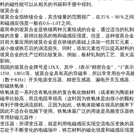
料的磁性能可以从相关的书籍和手册中得到。
坡莫合金：
坡莫合金指铁镍合金，其含镍量的范围很广，在35％－90％之
和磁感应强度一般在0.6--1.0T之间。
最简单的坡莫合金是铁镍两种元素组成的合金，通过适当的轧
镍的含量，获得比较高的饱和磁感应强度。但是，这种坡莫合金
目前大量应用的坡莫合金是在铁镍的基础上添加一些其它元素
减小做成铁芯后的涡流损失。同时，添加元素也可以提高材料的
坡莫合金的生产过程比较复杂。例如，板材轧制的工艺、退火
影响。
我国的坡莫合金牌号是1JXX。其中，J表示“精密合金”，“1
1J50、1J851等。坡莫合金具有高的导磁率，所以常常用在
（数十KHz）开关电源变压器、精密互感器、漏电开关互感器
软磁铁氧体：
铁氧体是一系列含有氧化铁的复合氧化物材料（或者称为陶瓷材料
磁率比较高，而且电阻率很高（这时因为铁氧体是由很小的颗
有利于降低涡流损耗。正因为如此，铁氧体能够在很高的频率下
因此不适合在低频下使用。铁氧体最广泛的用途是高频变压器铁
常用软磁元器件：
变压器：所谓变压器，就是利用电磁感应实现交流电压变换的器
芯处于不断变化的电磁场中，铁芯材料的磁化强度和磁感应强度