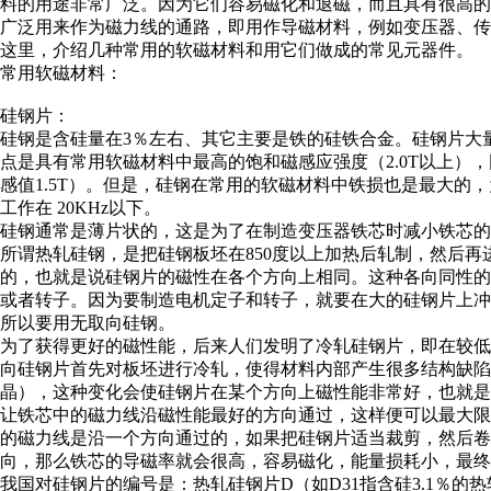
料的用途非常广泛。因为它们容易磁化和退磁，而且具有很高
广泛用来作为磁力线的通路，即用作导磁材料，例如变压器、传
这里，介绍几种常用的软磁材料和用它们做成的常见元器件。
常用软磁材料：
硅钢片：
硅钢是含硅量在3％左右、其它主要是铁的硅铁合金。硅钢片大
点是具有常用软磁材料中最高的饱和磁感应强度（2.0T以上）
感值1.5T）。但是，硅钢在常用的软磁材料中铁损也是最大的
工作在 20KHz以下。
硅钢通常是薄片状的，这是为了在制造变压器铁芯时减小铁芯的
所谓热轧硅钢，是把硅钢板坯在850度以上加热后轧制，然后
的，也就是说硅钢片的磁性在各个方向上相同。这种各向同性
或者转子。因为要制造电机定子和转子，就要在大的硅钢片上
所以要用无取向硅钢。
为了获得更好的磁性能，后来人们发明了冷轧硅钢片，即在较
向硅钢片首先对板坯进行冷轧，使得材料内部产生很多结构缺陷
晶），这种变化会使硅钢片在某个方向上磁性能非常好，也就
让铁芯中的磁力线沿磁性能最好的方向通过，这样便可以最大
的磁力线是沿一个方向通过的，如果把硅钢片适当裁剪，然后卷
向，那么铁芯的导磁率就会很高，容易磁化，能量损耗小，最终
我国对硅钢片的编号是：热轧硅钢片D（如D31指含硅3.1％的