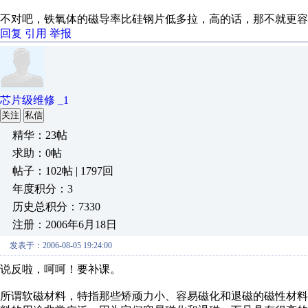
不对吧，铁氧体的磁导率比硅钢片低多拉，高的话，那不就更容
回复
引用
举报
芯片级维修 _1
关注
私信
精华：23帖
求助：0帖
帖子：102帖 | 1797回
年度积分：3
历史总积分：7330
注册：2006年6月18日
发表于：2006-08-05 19:24:00
说反啦，呵呵！要补课。
所谓软磁材料，特指那些矫顽力小、容易磁化和退磁的磁性材料