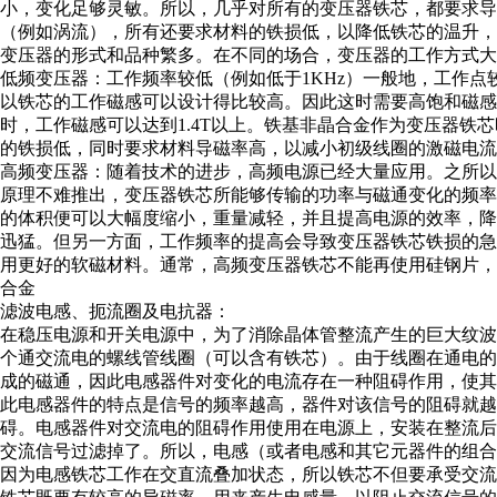
小，变化足够灵敏。所以，几乎对所有的变压器铁芯，都要求导
（例如涡流），所有还要求材料的铁损低，以降低铁芯的温升，
变压器的形式和品种繁多。在不同的场合，变压器的工作方式大
低频变压器：工作频率较低（例如低于1KHz）一般地，工作
以铁芯的工作磁感可以设计得比较高。因此这时需要高饱和磁感
时，工作磁感可以达到1.4T以上。铁基非晶合金作为变压器铁芯
的铁损低，同时要求材料导磁率高，以减小初级线圈的激磁电流
高频变压器：随着技术的进步，高频电源已经大量应用。之所
原理不难推出，变压器铁芯所能够传输的功率与磁通变化的频
的体积便可以大幅度缩小，重量减轻，并且提高电源的效率，
迅猛。但另一方面，工作频率的提高会导致变压器铁芯铁损的
用更好的软磁材料。通常，高频变压器铁芯不能再使用硅钢片
合金
滤波电感、扼流圈及电抗器：
在稳压电源和开关电源中，为了消除晶体管整流产生的巨大纹
个通交流电的螺线管线圈（可以含有铁芯）。由于线圈在通电
成的磁通，因此电感器件对变化的电流存在一种阻碍作用，使
此电感器件的特点是信号的频率越高，器件对该信号的阻碍就越
碍。电感器件对交流电的阻碍作用使用在电源上，安装在整流
交流信号过滤掉了。所以，电感（或者电感和其它元器件的组合
因为电感铁芯工作在交直流叠加状态，所以铁芯不但要承受交