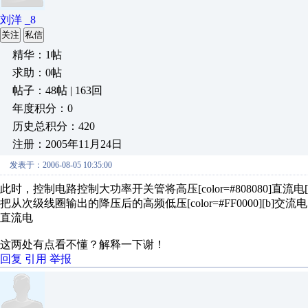
刘洋 _8
关注
私信
精华：1帖
求助：0帖
帖子：48帖 | 163回
年度积分：0
历史总积分：420
注册：2005年11月24日
发表于：2006-08-05 10:35:00
此时，控制电路控制大功率开关管将高压[color=#808080]直
把从次级线圈输出的降压后的高频低压[color=#FF0000][b]交流
直流电
这两处有点看不懂？解释一下谢！
回复
引用
举报