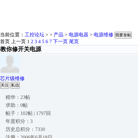
当前位置：
工控论坛
> >
产品
>
电源电器
>
电源维修
我要发帖
首页
上一页
1
2
3
4
5
6
7
下一页
尾页
教你修开关电源
芯片级维修
关注
私信
精华：23帖
求助：0帖
帖子：102帖 | 1797回
年度积分：3
历史总积分：7330
注册：2006年6月18日