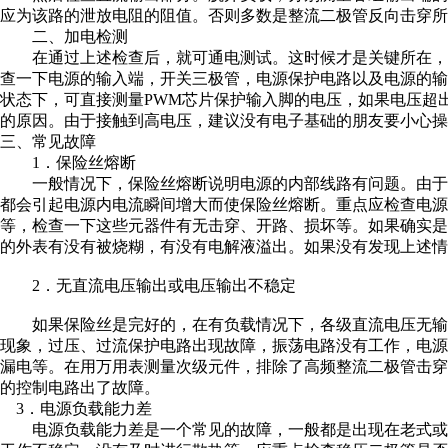
应为该路的泄放电阻的阻值。否则多数是整流二极管反向击穿所
二、加电检测
在通过上述检查后，就可通电测试。这时候才是关键所在，
查一下电源的输入端，开关三极管，电源保护电路以及电源的
状态下，可直接测量PWM芯片保护输入脚的电压，如果电压超
的原因。由于接触到高电压，建议没有电子基础的朋友要小心操
三、常见故障
1．保险丝熔断
一般情况下，保险丝熔断说明电源的内部线路有问题。由于
都会引起电源内电流瞬间增大而使保险丝熔断。重点应检查电源
等，检查一下这些元器件有无击穿、开路、损坏等。如果确实
的外表有没有被烧糊，有没有电解液溢出。如果没有发现上述情
2．无直流电压输出或电压输出不稳定
如果保险丝是完好的，在有负载情况下，各级直流电压无输
现象，过压、过流保护电路出现故障，振荡电路没有工作，电
漏电等。在用万用表测量次级元件，排除了高频整流二极管击
的控制电路出了故障。
3．电源负载能力差
电源负载能力差是一个常见的故障，一般都是出现在老式或