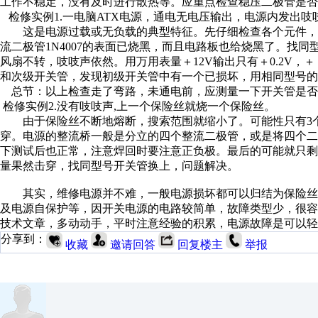
工作不稳定，没有及时进行散热等。应重点检查稳压二极管是否
检修实例1.一电脑ATX电源，通电无电压输出，电源内发出吱
这是电源过载或无负载的典型特征。先仔细检查各个元件，
流二极管1N4007的表面已烧黑，而且电路板也给烧黑了。找
风扇不转，吱吱声依然。用万用表量＋12V输出只有＋0.2V，＋
和次级开关管，发现初级开关管中有一个已损坏，用相同型号的
总节：以上检查走了弯路，未通电前，应测量一下开关管是否
检修实例2.没有吱吱声,上一个保险丝就烧一个保险丝。
由于保险丝不断地熔断，搜索范围就缩小了。可能性只有3个：
穿。电源的整流桥一般是分立的四个整流二极管，或是将四个
下测试后也正常，注意焊回时要注意正负极。最后的可能就只
量果然击穿，找同型号开关管换上，问题解决。
其实，维修电源并不难，一般电源损坏都可以归结为保险丝
及电源自保护等，因开关电源的电路较简单，故障类型少，很
技术文章，多动动手，平时注意经验的积累，电源故障是可以轻
分享到：
收藏
邀请回答
回复楼主
举报