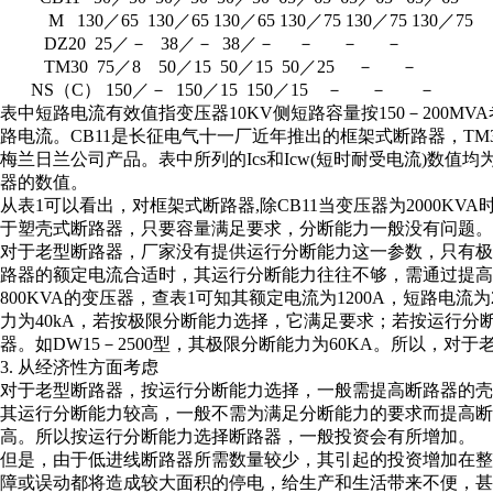
M 130／65 130／65 130／65 130／75 130／75 130／75
DZ20 25／－ 38／－ 38／－ － － －
TM30 75／8 50／15 50／15 50／25 － －
NS（C） 150／－ 150／15 150／15 － － －
表中短路电流有效值指变压器10KV侧短路容量按150－200M
路电流。CB11是长征电气十一厂近年推出的框架式断路器，TM
梅兰日兰公司产品。表中所列的Ics和Icw(短时耐受电流)数
器的数值。
从表1可以看出，对框架式断路器,除CB11当变压器为2000
于塑壳式断路器，只要容量满足要求，分断能力一般没有问题。
对于老型断路器，厂家没有提供运行分断能力这一参数，只有极限分
路器的额定电流合适时，其运行分断能力往往不够，需通过提高
800KVA的变压器，查表1可知其额定电流为1200A，短路电流为
力为40kA，若按极限分断能力选择，它满足要求；若按运行
器。如DW15－2500型，其极限分断能力为60KA。所以，
3. 从经济性方面考虑
对于老型断路器，按运行分断能力选择，一般需提高断路器的
其运行分断能力较高，一般不需为满足分断能力的要求而提高断
高。所以按运行分断能力选择断路器，一般投资会有所增加。
但是，由于低进线断路器所需数量较少，其引起的投资增加在
障或误动都将造成较大面积的停电，给生产和生活带来不便，