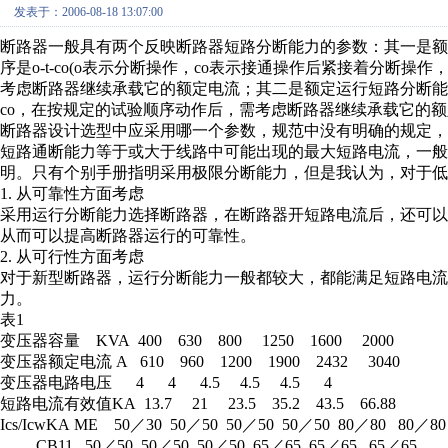
发表于：2006-08-18 13:07:00
断路器一般具有两个反映断路器短路分断能力的参数：其一是额
序是o-t-co(o表示分断操作，co表示接通操作后紧接着分断操
考虑断路器继续承载它的额定电流；其二是额定运行短路分断能力（以
co，在按规定的试验顺序动作后，需考虑断路器继续承载它的
断路器设计选型中应采用哪一个参数，规范中没有明确的规定
短路通断能力等于或大于线路中可能出现的最大短路电流，一
明。只有个别手册指明采用极限分断能力，但是我认为，对于低
1. 从可靠性方面考虑
采用运行分断能力选择断路器，在断路器开短路电流后，还可
从而可以提高断路器运行的可靠性。
2. 从可行性方面考虑
对于新型断路器，运行分断能力一般都较大，都能满足短路电流
力。
表1
变压器容量 KVA 400 630 800 1250 1600 2000
变压器额定电流 A 610 960 1200 1900 2432 3040
变压器电路电压 4 4 4.5 4.5 4.5 4
短路电流有效值KA 13.7 21 23.5 35.2 43.5 66.88
Ics/IcwKA ME 50／30 50／50 50／50 50／50 80／80 80／80
CB11 50／50 50／50 50／50 65／65 65／65 65／65