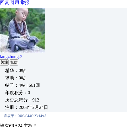
回复
引用
举报
langzhong-2
关注
私信
精华：0帖
求助：0帖
帖子：4帖 | 661回
年度积分：0
历史总积分：912
注册：2003年2月24日
发表于：2008-04-09 23:14:47
谁有6RA24 主板 ?