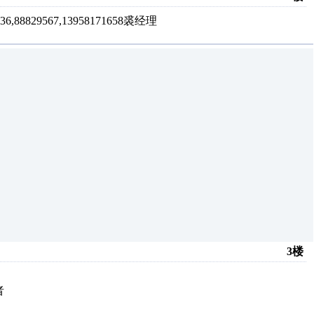
29567,13958171658裘经理
3楼
者