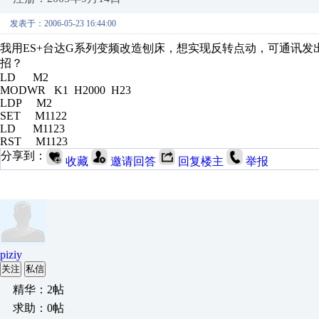
发表于：2006-05-23 16:44:00
我用ES+台达G系列变频改造刨床，想实现反转点动，可通讯发
招？
LD M2
MODWR K1 H2000 H23
LDP M2
SET M1122
LD M1123
RST M1123
分享到：
收藏
邀请回答
回复楼主
举报
piziy
关注
私信
精华：2帖
求助：0帖