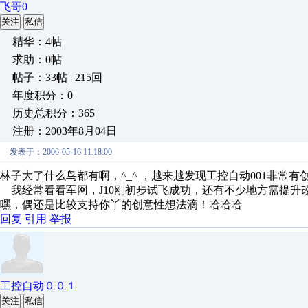
飞哥0
关注
私信
精华：4帖
求助：0帖
帖子：33帖 | 215回
年度积分：0
历史总积分：365
注册：2003年8月04日
发表于：2006-05-16 11:18:00
林子大了什么鸟都有啊，^_^ ，越来越发现工控自动001非常
我经常看看军网，J10刚初步试飞成功，还有不少地方需提升改
嘿，偶还是比较支持你丫的创意性想法滴！哈哈哈
回复
引用
举报
工控自动００１
关注
私信