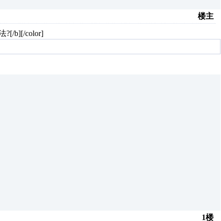
楼主
b][/color]
1楼