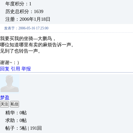
年度积分：1
历史总积分：1639
注册：2006年1月18日
发表于：2006-05-16 17:25:00
我要买我的坐骑---大鹏鸟，
哪位知道哪里有卖的麻烦告诉一声。
见到了也转告一声。
谢谢~：）
回复
引用
举报
梦盈
关注
私信
精华：0帖
求助：0帖
帖子：5帖 | 191回