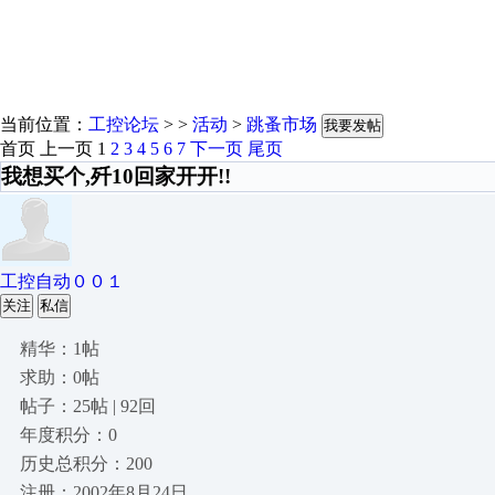
当前位置：
工控论坛
> >
活动
>
跳蚤市场
我要发帖
首页
上一页
1
2
3
4
5
6
7
下一页
尾页
我想买个,歼10回家开开!!
工控自动００１
关注
私信
精华：1帖
求助：0帖
帖子：25帖 | 92回
年度积分：0
历史总积分：200
注册：2002年8月24日