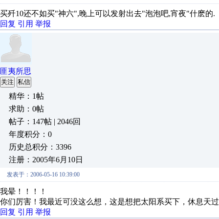
买歼10还不如买"神六",晚上可以发射出去"泡泡吧,宵夜"什麽的.
回复
引用
举报
匪夷所思
关注
私信
精华：1帖
求助：0帖
帖子：147帖 | 2046回
年度积分：0
历史总积分：3396
注册：2005年6月10日
发表于：2006-05-16 10:39:00
我晕！！！！
你们厉害！我最近可没这么想，这是想把太阳系买下，休息天过
回复
引用
举报