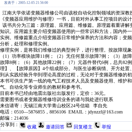
发表于：2005-12-05 21:56:00
江南大学依诺变频器维修公司由该校自动化控制领域的资深教
《变频器应用维护与修理》一书，目前对外从事工控项目的设计
该书共分为三篇：原理篇、应用篇、维修篇。原理篇着重讲解
知识。应用篇主要介绍变频器使用的一些常识和方法，国内外
实例。维修篇重点介绍变频器日常维护保养的方法和内容；变
分析，处理和修理实例。
修理实例，是将我们维修过的典型例子，进行整理。按故障现象
（1）功率模块故障11例；（2）无任何显示故障7例；（3）故
故障8例；（6）其他故障22例；（7）元器件替代6例，总共8
理】、【故障原因】4个组成部分。与医生诊断病情、开方处置
到从实践经验升华到理论高度的过程，无论对于变频器维修的初
本书可供生产第一线的电气工程技术人员及变频器使用、维护和
气、自动化等专业师生的教材和参考书。
目前本书已经由地震出版社出版发行，定价：36元。
需要图书或者变频器维修培训业务的请与我处进行联系
来信请寄：无锡江南大学青山校区24号信箱 李自先
电话：0510—5876855，8856106 EMAIL：jdynzzf@163.com
邮编：214036
分享到：
收藏
邀请回答
回复楼主
举报