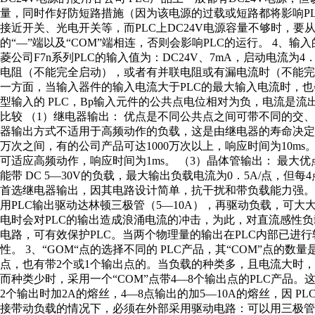
量，同时作好防短路措施（因为该电源的过载或短路都将影响PLC的
接近开关、光电开关等，而PLC上DC24V电源容量不够时，要从外部
的“—”端以及“COM”端相连，否则会影响PLC的运行。 4、
菱公司F7n系列PLC的输入值为：DC24V、7mA，启动电流为
电阻（不能完全启动），或者有并联电阻或有漏电流时（不能
一方面，当输入器件的输入电流大于PLC的最大输入电流时，
型输入的 PLC，Bp输入元件的公共点电位相对为负，电流是流出
比较 （1）继电器输出： 优点是不同公共点之间可带不同的交
器输出方式不适用于高频动作的负载，这是由继电器的寿命决定
万次之间，有的公司产品可达1000万次以上，响应时间为10ms。
可适应高频动作，响应时间为1ms。 （3）晶体管输出： 最大优
能带 DC 5—30V的负载，最大输出负载电流为0．5A/点，但
首选继电器输出，因其电路设计简单，抗干扰和带负载能力强。当
用PLC输出驱动达林顿三极管（5—10A），再驱动负载，可大大
电时会对PLC的输出造成浪涌电流的冲击，为此，对直流感性
电路，可有效保护PLC。当两个物理量的输出在PLC内部已进
性。 3、“GOM“点的选择不同的 PLC产品，其“COM”点的
点，也有带2个或1个输出点的。当负载的种类多，且电流大时，采
而种类少时，采用一个“COM”点带4—8个输出点的PLC产品。
2个输出时加2A的熔丝，4—8点输出的加5—10A的熔丝，因 PL
接带动负载的情况下，必须在外部采用驱动电路：可以用三极