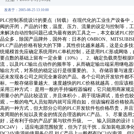
发表于：2005-08-25 13:10:00
PLC控制系统设计的要点（转载） 在现代化的工业生产设备
阀的开闭，产品的计数，温度、压力、流量的设定与控制等，工
来解决自动控制问题已成为最有效的工具之一，本文叙述PLC控
品众多，除国产品牌外，国外有：日本的 OMRON、MITSUBISHI、
PLC产品的价格有较大的下降，其性价比越来越高，这是众多技术
统规模首先应确定系统用PLC单机控制，还是用PLC形成网络，
要点数的基础上留有一定余量（10%）。 2、确定负载类型根
流，以及PLC输出点动作的频率等，从而确定输出端采用继电
输出方式，对系统的稳定运行是很重要的。 3、存储容量与速度
还未发现各公司之间完全兼容的产品。各个公司的开发软件都
标。一般存储容量越大、速度越快的PLC价格就越高，但应该根据
采用三种方式： 是用一般的手持编程器编程，它只能用商家规
用量小的产品比较适宜，并且体积小，易于现场调试，造价也较
观，一般的电气人员短期内就可应用自如，但该编程器价格较高。
高的一种方式，但大部分公司的PLC开发软件包价格昂贵，并
发周期的长短以及资金的情况合理选购PLC产品。 5、尽量选
好，还有利于你的产品扩展与软件升级。 一、输入回路的设计 1、电
DC24V），适应电源范围较宽，但为了抗干扰，应加装电源净化
DC24V电源的使用各公司 PLC产品上一般都有DC24V电