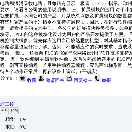
电路和浪涌吸收电路，且每路有显示二极管（LED）指示。印制
要求，请看各公司的使用说明书。 三、扩展模块的选用 对于小
就要扩展。不同公司的产品，对系统总点数及扩展模块的数量
有些厂家产品的个别指令不支持扩展模块，因此，在进行软件编
定，请看相关的技术手册。 各公司的扩展模块种类很多，如单
块等。 PLC的这种模块化设计为用户的产品开发提供了方便。 四
机控制大得多。首先你应选用自己较熟悉的机型，对其基本指
存储容量也应仔细了解。否则，不能适应你的实时要求，造成
考虑。 最后，还要向 PLC的商家寻求网络设计和软件技术支
定。 五、软件编制 在编制软件前，应首先熟悉所选用的 PL
程，则可直接编程，若用手持编程器编程，应先画出梯形图，
待各个动作正常后，再在设备上调试。(王锡庆)
分享到：
收藏
邀请回答
回复楼主
举报
老工控
关注
私信
精华：1帖
求助：0帖