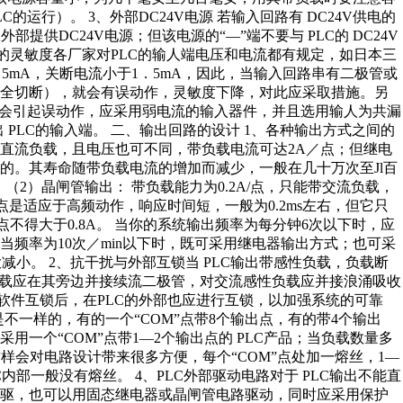
运行）。 3、外部DC24V电源 若输入回路有 DC24V供电的
提供DC24V电源；但该电源的“—”端不要与 PLC的 DC24V
输入的灵敏度各厂家对PLC的输人端电压和电流都有规定，如日本三
4．5mA，关断电流小于1．5mA，因此，当输入回路串有二极管或
完全切断），就会有误动作，灵敏度下降，对此应采取措施。另
也会引起误动作，应采用弱电流的输入器件，并且选用输人为共漏
 PLC的输入端。 二、输出回路的设计 1、各种输出方式之间的
、直流负载，且电压也可不同，带负载电流可达2A／点；但继电
的。其寿命随带负载电流的增加而减少，一般在几十万次至Jl百
 （2）晶闸管输出： 带负载能力为0.2A/点，只能带交流负载，
点是适应于高频动作，响应时间短，一般为0.2ms左右，但它只
每4点不得大于0.8A。 当你的系统输出频率为每分钟6次以下时，应
频率为10次／min以下时，既可采用继电器输出方式；也可采
减小。 2、抗干扰与外部互锁当 PLC输出带感性负载，负载断
负载应在其旁边并接续流二极管，对交流感性负载应并接浪涌吸收
行软件互锁后，在PLC的外部也应进行互锁，以加强系统的可靠
数量是不一样的，有的一个“COM”点带8个输出点，有的带4个输出
用一个“COM”点带1—2个输出点的 PLC产品；当负载数量多
这样会对电路设计带来很多方便，每个“COM”点处加一熔丝，1—
C内部一般没有熔丝。 4、PLC外部驱动电路对于 PLC输出不能直
管驱，也可以用固态继电器或晶闸管电路驱动，同时应采用保护