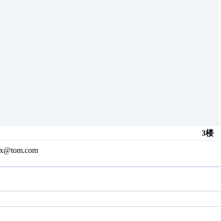
3楼
@tom.com