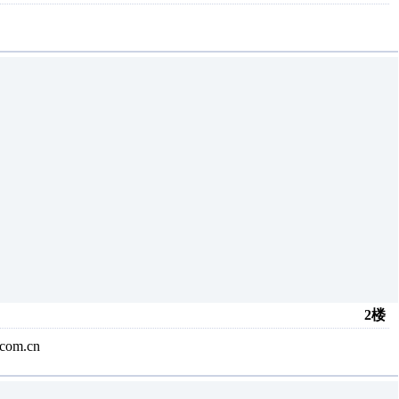
2楼
com.cn